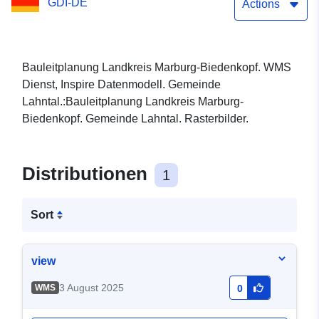
GDI-DE
(Rasterbilder)
Actions
Bauleitplanung Landkreis Marburg-Biedenkopf. WMS
Dienst, Inspire Datenmodell. Gemeinde
Lahntal.:Bauleitplanung Landkreis Marburg-
Biedenkopf. Gemeinde Lahntal. Rasterbilder.
Distributionen
1
Sort
view
3 August 2025
WMS
0