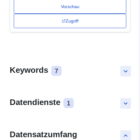
Vorschau
Zugriff
Keywords
7
keyboard_arrow_down
Datendienste
1
keyboard_arrow_down
Datensatzumfang
keyboard_arrow_up