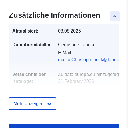
Zusätzliche Informationen
keyboard_arrow_up
Aktualisiert:
03.08.2025
Datenbereitsteller
Gemeinde Lahntal
:
E-Mail:
mailto:Christoph.lueck@lahntal.de
Verzeichnis der
Zu data.europa.eu hinzugefügt:
Kataloge:
21 February 2026
Aktualisiert auf data.europa.eu:
25 July 2026
Mehr anzeigen
Gebiet:
Koordinaten:
[ [ 8.61406,
50.89053 ], [ 8.79351,
50.89053 ], [ 8.79351,