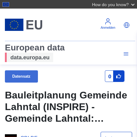
How do you know?
Anmelden
European data
data.europa.eu
0
Datensatz
Bauleitplanung Gemeinde
Lahntal (INSPIRE) -
Gemeinde Lahntal:
Bebauungsplan