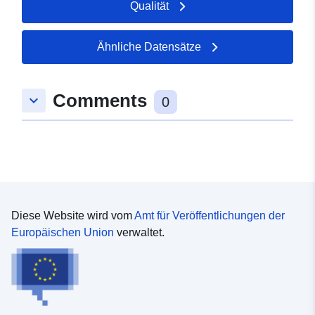
Qualität
50.83157 ], [ 8.61406,
50.83157 ], [ 8.61406,
50.89053 ] ]
Ähnliche Datensätze
Typ:
Polygon
Comments
keyboard_arrow_down
uriRef:
http://data.europa.eu/88u/dataset/
0
0b21-96a8-d86a-91d4b926ab93
Diese Website wird vom
Amt für Veröffentlichungen der
Europäischen Union
verwaltet.