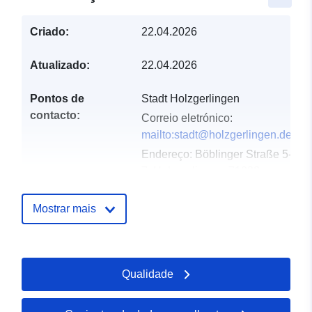
Criado:
22.04.2026
Atualizado:
22.04.2026
Pontos de
Stadt Holzgerlingen
contacto:
Correio eletrónico:
mailto:stadt@holzgerlingen.de
Endereço:
Böblinger Straße 5-
7, Holzgerlingen, 71088,
Deutschland
URL:
Mostrar mais
http://www.holzgerlingen.de
Registo do
Acrescentado à data.europa.eu:
Qualidade
catálogo:
02 May 2026
Atualizado em data.europa.eu: