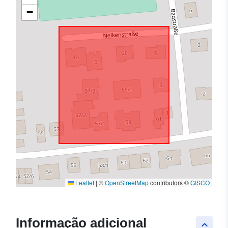
−
Leaflet
|
©
OpenStreetMap
contributors ©
GISCO
Informação adicional
keyboard_arrow_up