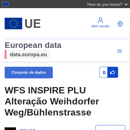
How do you know?
Abrir sessão
European data
data.europa.eu
0
Conjunto de dados
WFS INSPIRE PLU
Alteração Weihdorfer
Weg/Bühlenstrasse