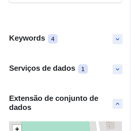
Keywords
4
keyboard_arrow_down
Serviços de dados
1
keyboard_arrow_down
Extensão de conjunto de
keyboard_arrow_up
dados
+