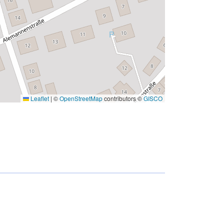
Leaflet
|
©
OpenStreetMap
contributors ©
GISCO