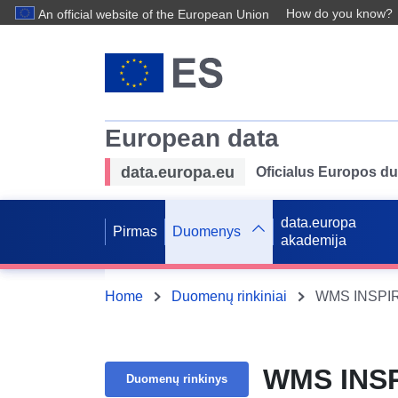
How do you know?
An official website of the European Union
European data
data.europa.eu
Oficialus Europos d
data.europa
Pirmas
Duomenys
akademija
Home
Duomenų rinkiniai
WMS INSPIR
WMS INSP
Duomenų rinkinys