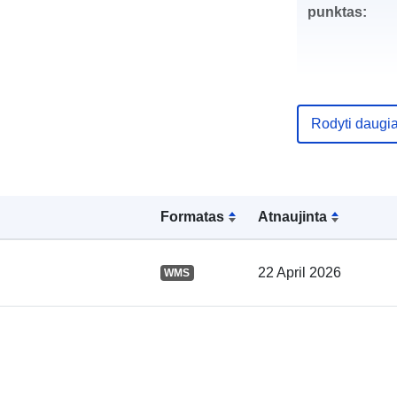
punktas:
Rodyti daugi
Katalogo įraš
Formatas
Atnaujinta
Erdviniai
duomenys:
22 April 2026
WMS