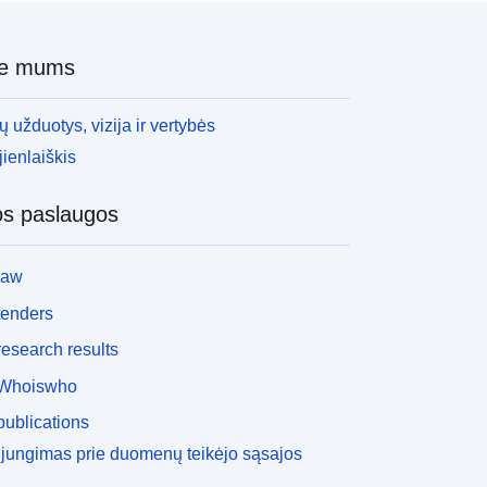
ie mums
 užduotys, vizija ir vertybės
ienlaiškis
os paslaugos
law
tenders
esearch results
Whoiswho
ublications
ijungimas prie duomenų teikėjo sąsajos