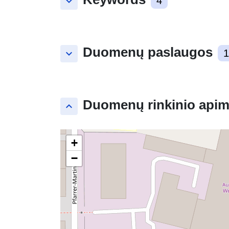
keyboard_arrow_down
4
Duomenų paslaugos
keyboard_arrow_down
1
Duomenų rinkinio apim
keyboard_arrow_up
+
−