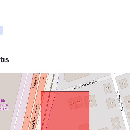
Atitinka:
uriRef:
tis