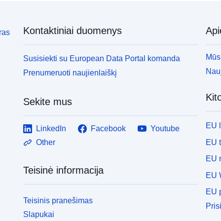
Kontaktiniai duomenys
Ap
ras
Mūsų
Susisiekti su European Data Portal komanda
Nauj
Prenumeruoti naujienlaiškį
Kit
Sekite mus
EU 
LinkedIn
Facebook
Youtube
EU 
Other
EU r
Teisinė informacija
EU 
EU p
Teisinis pranešimas
Pris
Slapukai