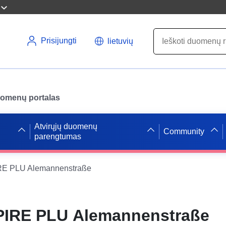
Prisijungti
lietuvių
uomenų portalas
Atvirųjų duomenų
Community
parengtumas
E PLU Alemannenstraße
IRE PLU Alemannenstraße