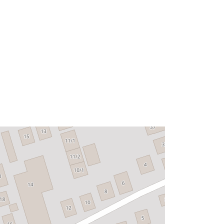
Išteklius:
http://data.europa.eu/eli/reg/2009/97
6
http://data.europa.eu/88u/dataset/7e
00c820-48c1-4d0b-9bc2-
f0853196e5ba