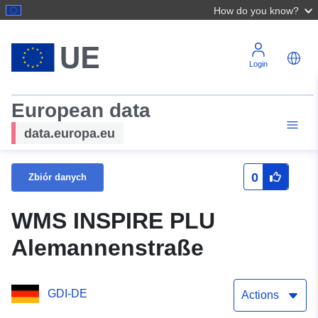
How do you know?
Login
European data
data.europa.eu
0
Zbiór danych
WMS INSPIRE PLU
Alemannenstraße
GDI-DE
Actions