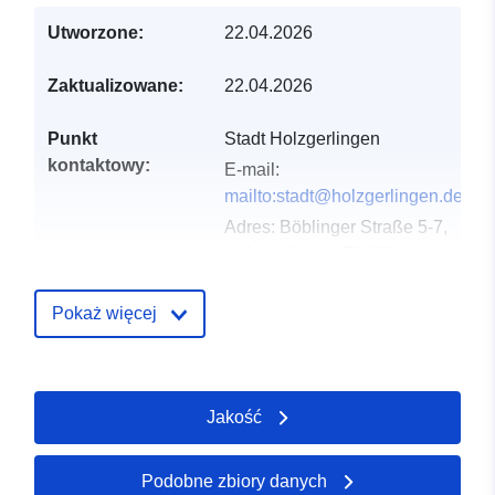
Utworzone:
22.04.2026
Zaktualizowane:
22.04.2026
Punkt
Stadt Holzgerlingen
kontaktowy:
E-mail:
mailto:stadt@holzgerlingen.de
Adres:
Böblinger Straße 5-7,
Holzgerlingen, 71088,
Deutschland
URL:
Pokaż więcej
http://www.holzgerlingen.de
Zapis katalogu:
Dodany do data.europa.eu:
02
Jakość
May 2026
Zaktualizowano dane.europa.eu:
25 July 2026
Podobne zbiory danych