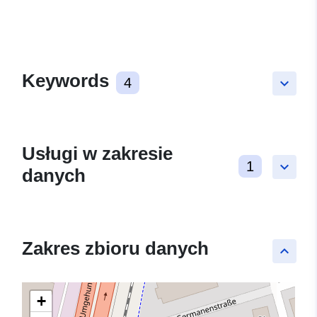
Keywords
4
keyboard_arrow_down
Usługi w zakresie
1
keyboard_arrow_down
danych
Zakres zbioru danych
keyboard_arrow_up
+