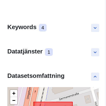
Keywords
4
keyboard_arrow_down
Datatjänster
1
keyboard_arrow_down
Datasetsomfattning
keyboard_arrow_up
+
−