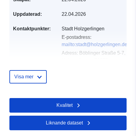
Uppdaterad:
22.04.2026
Kontaktpunkter:
Stadt Holzgerlingen
E-postadress:
mailto:stadt@holzgerlingen.de
Adress:
Böblinger Straße 5-7,
Holzgerlingen, 71088,
Deutschland
Webbadress:
Visa mer
http://www.holzgerlingen.de
Katalogregister:
Läggs till i data.europa.eu:
02
Kvalitet
May 2026
Uppdaterad på data.europa.eu:
25 July 2026
Liknande dataset