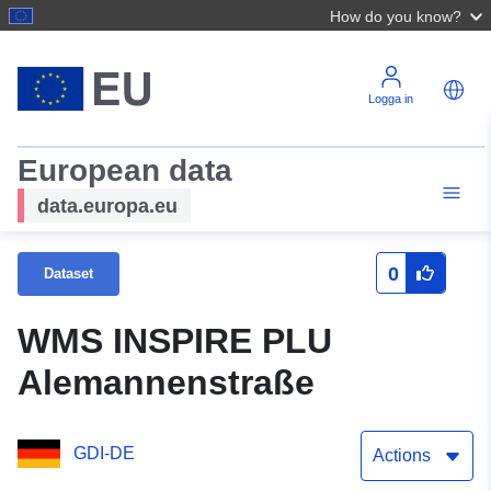
How do you know?
Logga in
European data
data.europa.eu
0
Dataset
WMS INSPIRE PLU
Alemannenstraße
GDI-DE
Actions