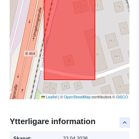
Leaflet
|
©
OpenStreetMap
contributors ©
GISCO
Ytterligare information
keyboard_arrow_up
Skapat:
22.04.2026