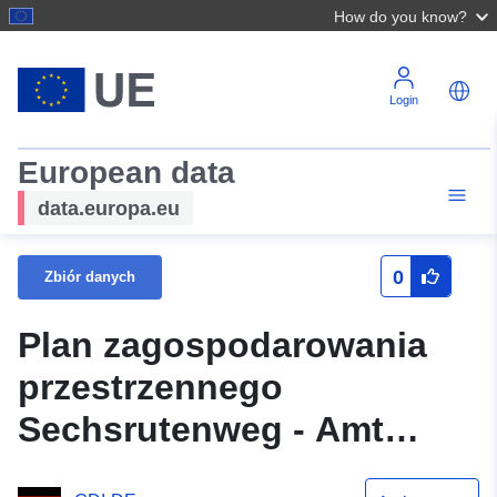
How do you know?
Login
European data
data.europa.eu
0
Zbiór danych
Plan zagospodarowania
przestrzennego
Sechsrutenweg - Amt
Biesenthal-Barnim