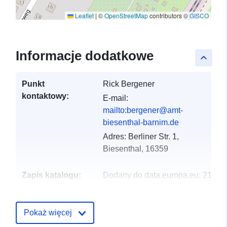
Leaflet
|
©
OpenStreetMap
contributors ©
GISCO
Informacje dodatkowe
keyboard_arrow_up
Punkt
Rick Bergener
kontaktowy:
E-mail:
mailto:bergener@amt-
biesenthal-barnim.de
Adres:
Berliner Str. 1,
Biesenthal, 16359
Zapis katalogu:
Dodany do data.europa.eu:
21
February 2026
Zaktualizowano dane.europa.eu:
Pokaż więcej
25 July 2026