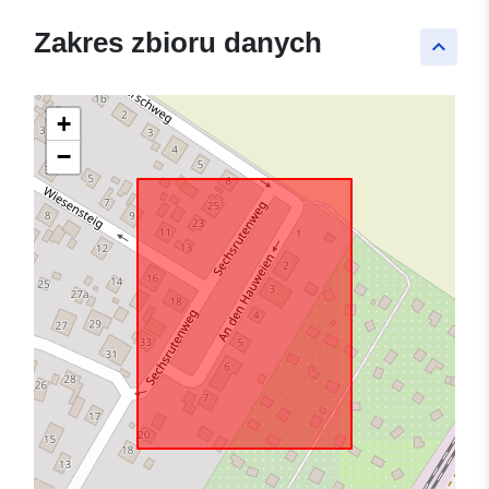
Zakres zbioru danych
keyboard_arrow_up
+
−