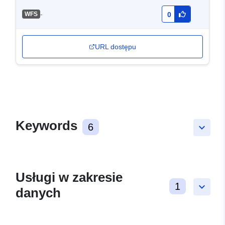
-
WFS
0
URL dostępu
Keywords
6
keyboard_arrow_down
Usługi w zakresie
1
keyboard_arrow_down
danych