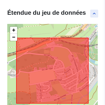
Étendue du jeu de données
keyboard_arrow_up
+
−