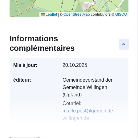
Leaflet
|
©
OpenStreetMap
contributors ©
GISCO
Informations
keyboard_arrow_up
complémentaires
Mis à jour:
20.10.2025
éditeur:
Gemeindevorstand der
Gemeinde Willingen
(Upland)
Courriel:
mailto:post@gemeinde-
willingen.de
Compte rendu du
Ajoutée à data.europa.eu:
21