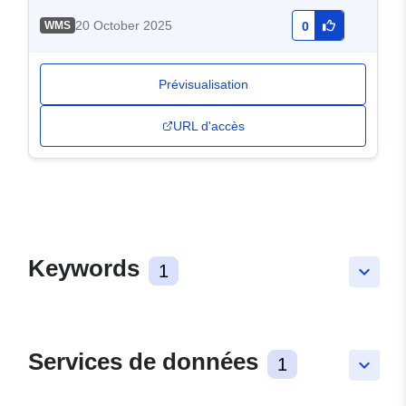
20 October 2025
WMS
0
Prévisualisation
URL d'accès
Keywords
1
keyboard_arrow_down
Services de données
1
keyboard_arrow_down