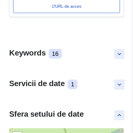
URL de acces
Keywords
16
keyboard_arrow_down
Servicii de date
1
keyboard_arrow_down
Sfera setului de date
keyboard_arrow_up