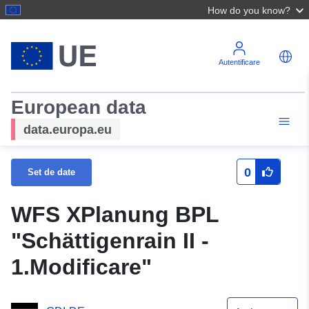
How do you know?
Autentificare
European data
data.europa.eu
0
Set de date
WFS XPlanung BPL
"Schättigenrain II -
1.Modificare"