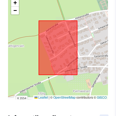
+
−
Leaflet
|
©
OpenStreetMap
contributors ©
GISCO