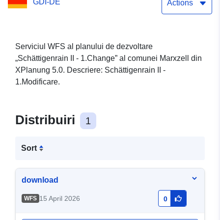
GDI-DE
Actions
Serviciul WFS al planului de dezvoltare
„Schättigenrain II - 1.Change” al comunei Marxzell din
XPlanung 5.0. Descriere: Schättigenrain II -
1.Modificare.
Distribuiri
1
Sort
download
15 April 2026
WFS
0