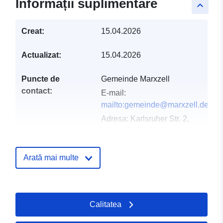
Informații suplimentare
keyboard_arrow_up
Creat:
15.04.2026
Actualizat:
15.04.2026
Puncte de
Gemeinde Marxzell
contact:
E-mail:
mailto:gemeinde@marxzell.de
Adresa:
Karlsruher Str. 2,
Marxzell, 76359, Deutschland
Adresă URL:
http://www.marxzell.de
Arată mai multe
Registru catalog:
Adăugat la data.europa.eu:
02 Ma
Informații actualizate la data a.eur
Calitatea
25 July 2026