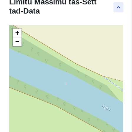
Limitu Massimu tas-Sett
keyboard_arrow_up
tad-Data
+
−