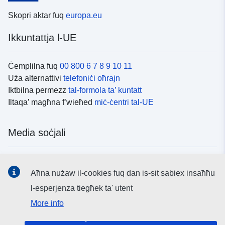
Skopri aktar fuq
europa.eu
Ikkuntattja l-UE
Ċemplilna fuq
00 800 6 7 8 9 10 11
Uża alternattivi
telefoniċi oħrajn
Iktbilna permezz
tal-formola ta’ kuntatt
Iltaqa’ magħna f’wieħed
miċ-ċentri tal-UE
Media soċjali
Fittex mezzi
tal-media soċjali tal-UE
Aħna nużaw il-cookies fuq dan is-sit sabiex insaħħu
l-esperjenza tiegħek ta' utent
L-istituzzjonijiet u l-korpi tal-UE
More info