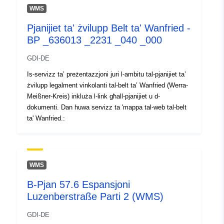
WMS
Pjanijiet ta' żvilupp Belt ta' Wanfried -
BP _636013 _2231 _040 _000
GDI-DE
Is-servizz ta’ preżentazzjoni juri l-ambitu tal-pjanijiet ta’
żvilupp legalment vinkolanti tal-belt ta’ Wanfried (Werra-
Meißner-Kreis) inkluża l-link għall-pjanijiet u d-
dokumenti. Dan huwa servizz ta 'mappa tal-web tal-belt
ta' Wanfried.:
WMS
B-Pjan 57.6 Espansjoni
Luzenberstraße Parti 2 (WMS)
GDI-DE