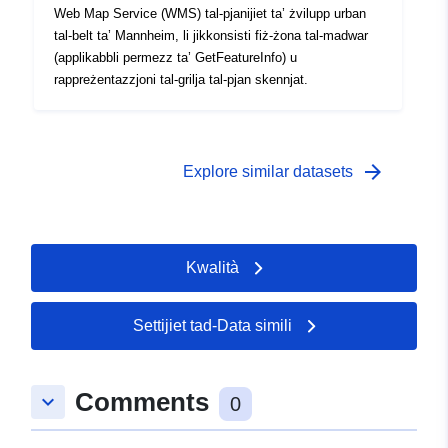
Web Map Service (WMS) tal-pjanijiet ta’ żvilupp urban
tal-belt ta’ Mannheim, li jikkonsisti fiż-żona tal-madwar
(applikabbli permezz ta’ GetFeatureInfo) u
rappreżentazzjoni tal-grilja tal-pjan skennjat.
arrow_forward
Explore similar datasets
Kwalità
Settijiet tad-Data simili
Comments
keyboard_arrow_down
0