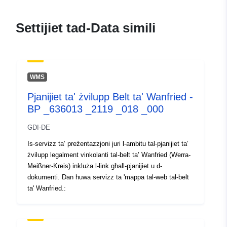
51.1886 ], [ 10.1578,
51.1886 ], [ 10.1578,
Settijiet tad-Data simili
51.1886 ], [ 10.1578,
51.1886 ], [ 10.1578,
51.1886 ] ]
Tip:
Polygon
WMS
Pjanijiet ta' żvilupp Belt ta' Wanfried -
uriRef:
http://data.europa.eu/88u/dataset
BP _636013 _2119 _018 _000
f775-f244-f763-e1857720400c
GDI-DE
Is-servizz ta’ preżentazzjoni juri l-ambitu tal-pjanijiet ta’
żvilupp legalment vinkolanti tal-belt ta’ Wanfried (Werra-
Meißner-Kreis) inkluża l-link għall-pjanijiet u d-
dokumenti. Dan huwa servizz ta 'mappa tal-web tal-belt
ta' Wanfried.: