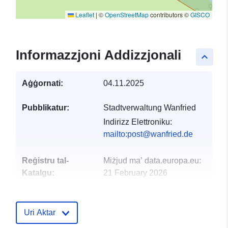
Leaflet
|
©
OpenStreetMap
contributors ©
GISCO
Informazzjoni Addizzjonali
keyboard_arrow_up
Aġġornati:
04.11.2025
Pubblikatur:
Stadtverwaltung Wanfried
Indirizz Elettroniku:
mailto:post@wanfried.de
Reġistru tal-
Miżjud ma’ data.europa.eu:
Katalgu:
21 February 2026
Aġġornat fuq data.europa.eu:
25 July 2026
Uri Aktar
Spazjali:
Koordinati:
[ [ 10.1578,