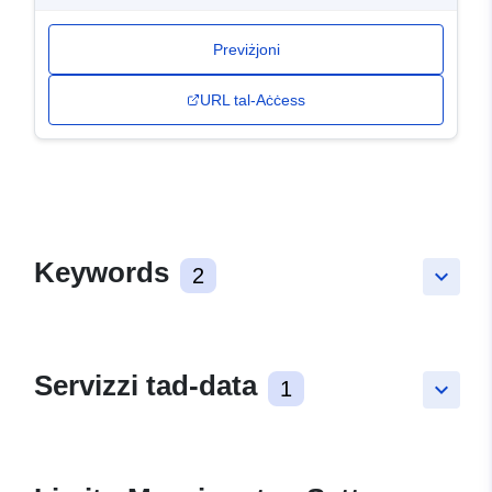
Previżjoni
URL tal-Aċċess
Keywords
2
keyboard_arrow_down
Servizzi tad-data
1
keyboard_arrow_down