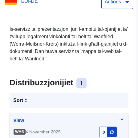
GDI-DE
Actions
Is-servizz ta’ preżentazzjoni juri l-ambitu tal-pjanijiet ta’
żvilupp legalment vinkolanti tal-belt ta’ Wanfried
(Werra-Meißner-Kreis) inkluża l-link għall-pjanijiet u d-
dokumenti. Dan huwa servizz ta 'mappa tal-web tal-
belt ta' Wanfried.:
Distribuzzjonijiet
1
Sort
view
4 November 2025
WMS
0