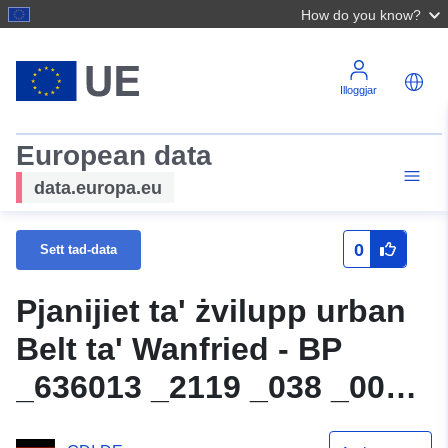
How do you know?
Illoggjar
European data
data.europa.eu
0
Sett tad-data
Pjanijiet ta' żvilupp urban
Belt ta' Wanfried - BP
_636013 _2119 _038 _000
_ausgleich1