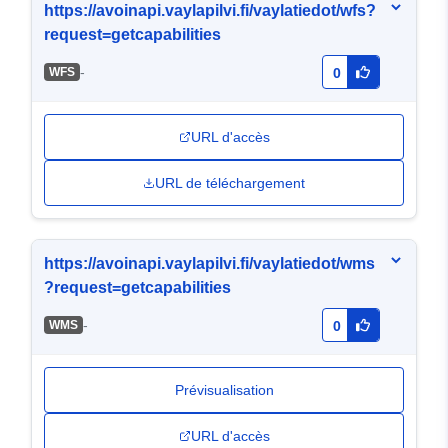
https://avoinapi.vaylapilvi.fi/vaylatiedot/wfs?
request=getcapabilities
-
WFS
0
URL d'accès
URL de téléchargement
https://avoinapi.vaylapilvi.fi/vaylatiedot/wms
?request=getcapabilities
-
WMS
0
Prévisualisation
URL d'accès