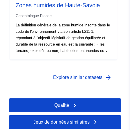
Zones humides de Haute-Savoie
Cet ensemble de données est uniquement destiné à
montrer l'emplacement des emplacements de logements
Geocatalogue France
NOVEX à grande échelle.
La définition générale de la zone humide inscrite dans le
code de l'environnement via son article L211-1,
répondant à l'objectif législatif de gestion équilibrée et
durable de la ressource en eau est la suivante : « les
terrains, exploités ou non, habituellement inondés ou
gorgés d'eau douce, salée ou saumâtre de façon
permanente ou temporaire ; la végétation, quand elle
existe, y est dominée par des plantes hygrophiles
pendant au moins une partie de l'année ». Les contours
arrow_forward
Explore similar datasets
des zones sont fournis à titre informatif et n’ont aucune
valeur réglementaire.
Qualité
Jeux de données similaires