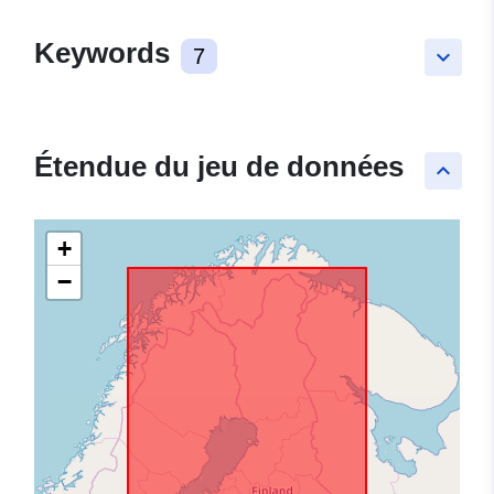
Keywords
7
keyboard_arrow_down
Étendue du jeu de données
keyboard_arrow_up
+
−