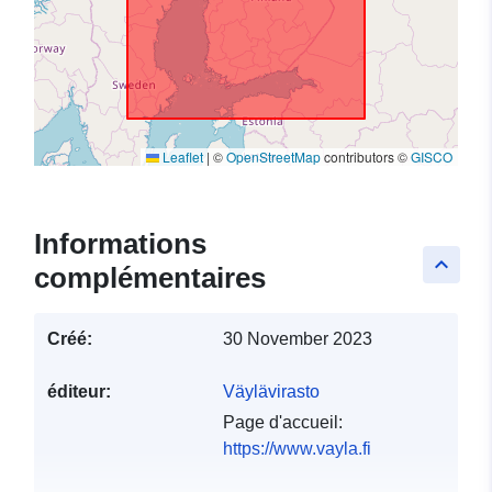
Leaflet
|
©
OpenStreetMap
contributors ©
GISCO
Informations
keyboard_arrow_up
complémentaires
Créé:
30 November 2023
éditeur:
Väylävirasto
Page d'accueil:
https://www.vayla.fi