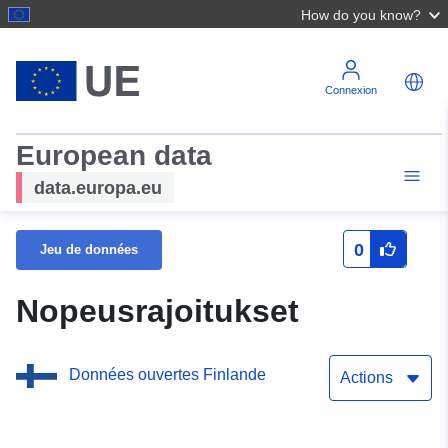
How do you know?
Connexion
European data
data.europa.eu
0
Jeu de données
Nopeusrajoitukset
Données ouvertes Finlande
Actions