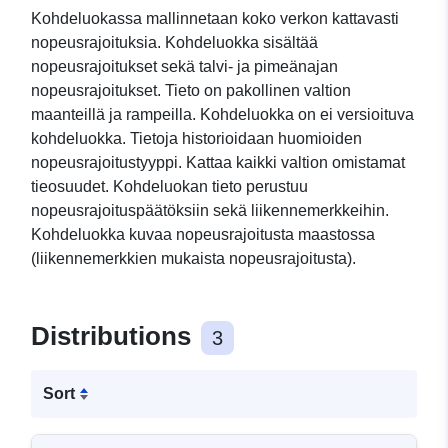
Kohdeluokassa mallinnetaan koko verkon kattavasti
nopeusrajoituksia. Kohdeluokka sisältää
nopeusrajoitukset sekä talvi- ja pimeänajan
nopeusrajoitukset. Tieto on pakollinen valtion
maanteillä ja rampeilla. Kohdeluokka on ei versioituva
kohdeluokka. Tietoja historioidaan huomioiden
nopeusrajoitustyyppi. Kattaa kaikki valtion omistamat
tieosuudet. Kohdeluokan tieto perustuu
nopeusrajoituspäätöksiin sekä liikennemerkkeihin.
Kohdeluokka kuvaa nopeusrajoitusta maastossa
(liikennemerkkien mukaista nopeusrajoitusta).
Distributions
3
Sort