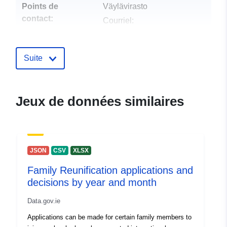
Points de
Väylävirasto
contact:
Courriel:
mailto:%5B%27paikkatieto@vayl
Suite
Compte rendu du
Ajoutée à data.europa.eu:
28
catalogue:
July 2026
Mise à jour sur data.europa.eu:
29 July 2026
Jeux de données similaires
spatial:
Coordonnées:
[ [
15.053785270822841,
58.6074565294299 ], [
JSON
CSV
XLSX
33.993537468175056,
Family Reunification applications and
58.6074565294299 ], [
decisions by year and month
33.993537468175056,
70.26415662234614 ], [
Data.gov.ie
15.053785270822841,
Applications can be made for certain family members to
70.26415662234614 ], [