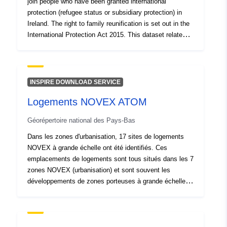
join people who have been granted international
15.053785270822841,
protection (refugee status or subsidiary protection) in
58.6074565294299 ] ]
Ireland. The right to family reunification is set out in the
Type:
Polygon
International Protection Act 2015. This dataset relates to
Family Reunification applicants and applications along
with granted and refused decisions by year and month.
Identificateurs:
7e8cbd17-d44a-4fc5-89e2-
This dataset has been generated at a specific point in
0957cc5f3bf5
time and is subject to revision. Some values less than 6
INSPIRE DOWNLOAD SERVICE
may be suppressed for statistical non-disclosure
uriRef:
http://data.europa.eu/88u/dataset
Logements NOVEX ATOM
reasons.
d44a-4fc5-89e2-0957cc5f3bf5
Géorépertoire national des Pays-Bas
Dans les zones d'urbanisation, 17 sites de logements
NOVEX à grande échelle ont été identifiés. Ces
emplacements de logements sont tous situés dans les 7
zones NOVEX (urbanisation) et sont souvent les
développements de zones porteuses à grande échelle
dans ces zones. Le développement de ces sites
donnera donc également un élan important au
développement des zones NOVEX. L'ensemble de
données n'inclut pas le nombre de maisons à construire.