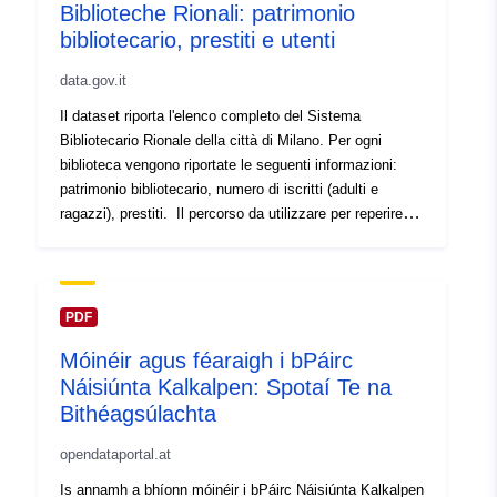
Biblioteche Rionali: patrimonio
bibliotecario, prestiti e utenti
data.gov.it
Il dataset riporta l'elenco completo del Sistema
Bibliotecario Rionale della città di Milano. Per ogni
biblioteca vengono riportate le seguenti informazioni:
patrimonio bibliotecario, numero di iscritti (adulti e
ragazzi), prestiti. Il percorso da utilizzare per reperire il
dataset originale su
https://milanostatistica.comune.milano.it è:
**https://milanostatistica.comune.milano.it - Istruzione e
Cultura - Cultura - Biblioteche - Rionali e Sormani**
PDF
Móinéir agus féaraigh i bPáirc
Náisiúnta Kalkalpen: Spotaí Te na
Bithéagsúlachta
opendataportal.at
Is annamh a bhíonn móinéir i bPáirc Náisiúnta Kalkalpen