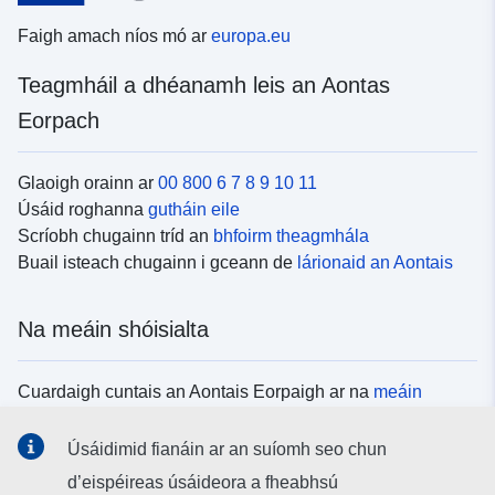
Faigh amach níos mó ar
europa.eu
Teagmháil a dhéanamh leis an Aontas
Eorpach
Glaoigh orainn ar
00 800 6 7 8 9 10 11
Úsáid roghanna
gutháin eile
Scríobh chugainn tríd an
bhfoirm theagmhála
Buail isteach chugainn i gceann de
lárionaid an Aontais
Na meáin shóisialta
Cuardaigh cuntais an Aontais Eorpaigh ar na
meáin
shóisialta
Úsáidimid fianáin ar an suíomh seo chun
d’eispéireas úsáideora a fheabhsú