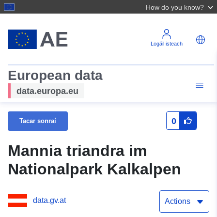
How do you know?
Logáil isteach
European data
data.europa.eu
0
Tacar sonraí
Mannia triandra im
Nationalpark Kalkalpen
data.gv.at
Actions