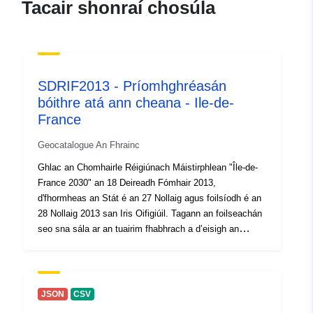
Tacair shonraí chosúla
29 July 2026
Aitheantóirí:
7EA2AA86-535F-5D1E-
A3AA-7DB4D9C6F352
SDRIF2013 - Príomhghréasán
bóithre atá ann cheana - Ile-de-
uriRef:
http://data.europa.eu/88u/dataset
France
535f-5d1e-a3aa-7db4d9c6f352
Geocatalogue An Fhrainc
Raon ama:
01 January 2025
Ghlac an Chomhairle Réigiúnach Máistirphlean "Île-de-
France 2030" an 18 Deireadh Fómhair 2013,
d'fhormheas an Stát é an 27 Nollaig agus foilsíodh é an
28 Nollaig 2013 san Iris Oifigiúil. Tagann an foilseachán
seo sna sála ar an tuairim fhabhrach a d’eisigh an
Chomhairle Stáit an 17 Nollaig. Léiríonn na sonraí seo
rogha de bhóithre a struchtúrú ar leibhéal cathrach. Mar
sin, tá mórbhealaí agus náisiúnaigh ann. ** Sonraí atá ar
fáil in ArcGIS ó I:\1_lyr\AMENAGEMENT\SDRIF 2013 -
JSON
CSV
Nasc agus structurer.lyr**