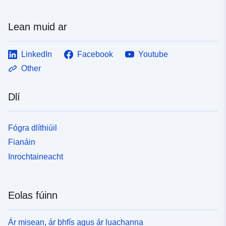
Lean muid ar
LinkedIn
Facebook
Youtube
Other
Dlí
Fógra dlíthiúil
Fianáin
Inrochtaineacht
Eolas fúinn
Ár misean, ár bhfís agus ár luachanna