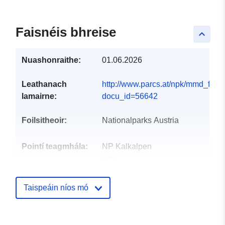
Faisnéis bhreise
keyboard_arrow_up
Nuashonraithe:
01.06.2026
Leathanach
http://www.parcs.at/npk/mmd_fulle
lamairne:
docu_id=56642
Foilsitheoir:
Nationalparks Austria
Pointí teagmhála:
NP Kalkalpen
URL:
http://www.parcs.at/npk/contact.ph
Taispeáin níos mó
Taifead Catalóige:
Curtha le data.europa.eu:
28 July
2026
Nuashonraithe ar data.europa.eu: