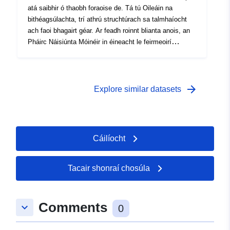
atá saibhir ó thaobh foraoise de. Tá tú Oileáin na
bithéagsúlachta, trí athrú struchtúrach sa talmhaíocht
ach faoi bhagairt géar. Ar feadh roinnt blianta anois, an
Pháirc Náisiúnta Móinéir in éineacht le feirmeoirí
tiomanta agus daoine príobháideacha á bhainistiú. Tá sé
beartaithe leis seo talamh luachmhar a chur ar fáil chun
speicis a chaomhnú i dearbhófar do stoc a dhaingniú.
Iris Éagsúlacht Dúlra, Rundschau, RS
arrow_forward
Explore similar datasets
Cáilíocht
Tacair shonraí chosúla
Comments
keyboard_arrow_down
0