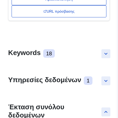
URL πρόσβασης
Keywords
18
keyboard_arrow_down
Υπηρεσίες δεδομένων
1
keyboard_arrow_down
Έκταση συνόλου
keyboard_arrow_up
δεδομένων