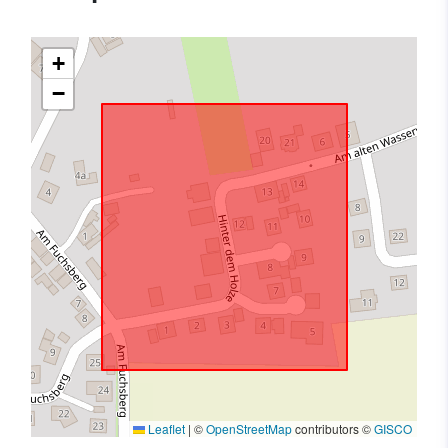
+
−
Leaflet
|
©
OpenStreetMap
contributors ©
GISCO