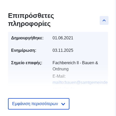
Επιπρόσθετες
keyboard_arrow_up
πληροφορίες
Δημιουργήθηκε:
01.06.2021
Ενημέρωση:
03.11.2025
Σημείο επαφής:
Fachbereich II - Bauen &
Ordnung
E-Mail:
mailto:bauen@samtgemeinde-
nord-elm.de
Διεύθυνση:
Steinweg 15,
Süpplingen, D-38373,
Εμφάνιση περισσότερων
Deutschland
Διεύθυνση URL: