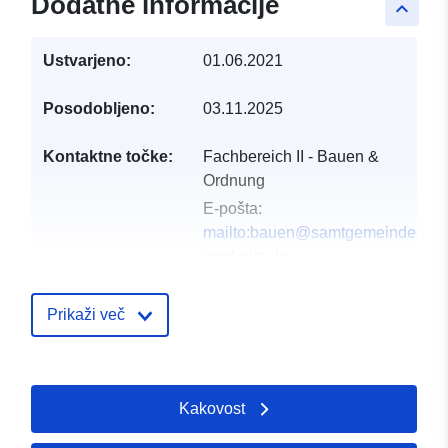
Dodatne informacije
keyboard_arrow_up
Ustvarjeno:
01.06.2021
Posodobljeno:
03.11.2025
Kontaktne točke:
Fachbereich II - Bauen &
Ordnung
E-pošta:
mailto:bauen@samtgemeinde-
nord-elm.de
Naslov:
Steinweg 15,
Süpplingen, D-38373,
Prikaži več
Deutschland
Katalog:
https://www.samtgemeinde-
Kakovost
nord-elm.de/