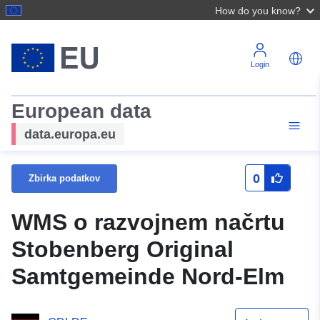
How do you know?
Login
European data
data.europa.eu
0
Zbirka podatkov
WMS o razvojnem načrtu
Stobenberg Original
Samtgemeinde Nord-Elm