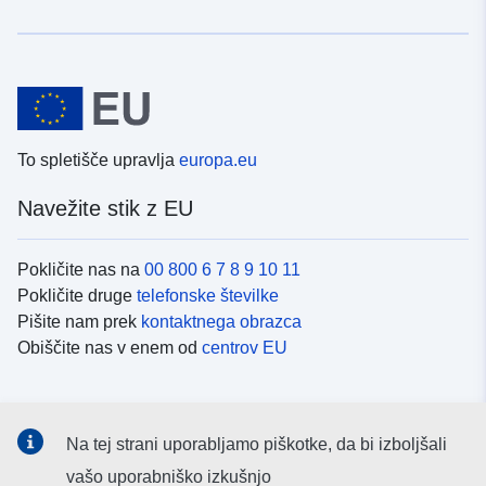
To spletišče upravlja
europa.eu
Navežite stik z EU
Pokličite nas na
00 800 6 7 8 9 10 11
Pokličite druge
telefonske številke
Pišite nam prek
kontaktnega obrazca
Obiščite nas v enem od
centrov EU
Družbeni mediji
Na tej strani uporabljamo piškotke, da bi izboljšali
Iskanje po
družbenih medijih EU
vašo uporabniško izkušnjo