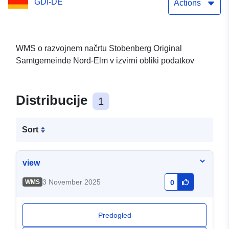
GDI-DE
Actions
WMS o razvojnem načrtu Stobenberg Original
Samtgemeinde Nord-Elm v izvirni obliki podatkov
Distribucije
1
Sort
view
3 November 2025
WMS
0
Predogled