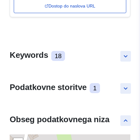
Dostop do naslova URL
Keywords
18
keyboard_arrow_down
Podatkovne storitve
1
keyboard_arrow_down
Obseg podatkovnega niza
keyboard_arrow_up