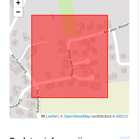
+
−
Leaflet
|
©
OpenStreetMap
contributors ©
GISCO