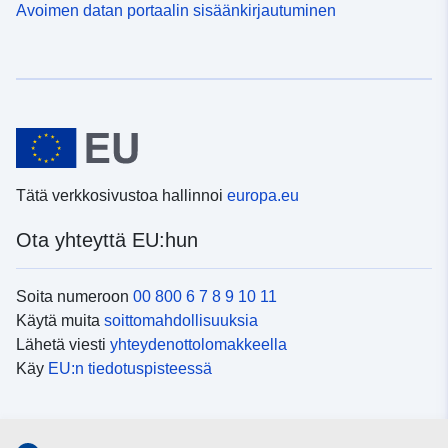
Avoimen datan portaalin sisäänkirjautuminen
Tätä verkkosivustoa hallinnoi
europa.eu
Ota yhteyttä EU:hun
Soita numeroon
00 800 6 7 8 9 10 11
Käytä muita
soittomahdollisuuksia
Lähetä viesti
yhteydenottolomakkeella
Käy
EU:n tiedotuspisteessä
Sosiaalinen media