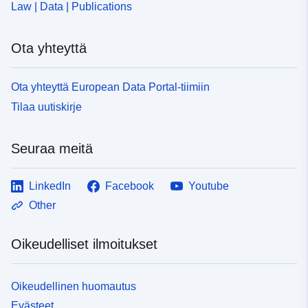
Law | Data | Publications
03ae-4546-8ee5-024d5637c0e9
Ota yhteyttä
Ota yhteyttä European Data Portal-tiimiin
Tilaa uutiskirje
Seuraa meitä
LinkedIn
Facebook
Youtube
Other
Oikeudelliset ilmoitukset
Oikeudellinen huomautus
Evästeet