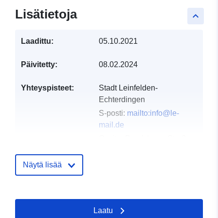
Lisätietoja
keyboard_arrow_up
Laadittu:
05.10.2021
Päivitetty:
08.02.2024
Yhteyspisteet:
Stadt Leinfelden-
Echterdingen
S-posti:
mailto:info@le-
mail.de
Osoite:
Bernhäuser Straße
11, Leinfelden-
Echterdingen, 70771,
Näytä lisää
Deutschland
URL-osoite:
http://www.leinfelden-
Laatu
echterdingen.de