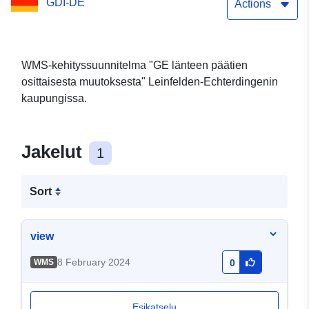
GDI-DE
Actions
WMS-kehityssuunnitelma "GE länteen päätien
osittaisesta muutoksesta" Leinfelden-Echterdingenin
kaupungissa.
Jakelut
1
Sort
view
8 February 2024
WMS
0
Esikatselu