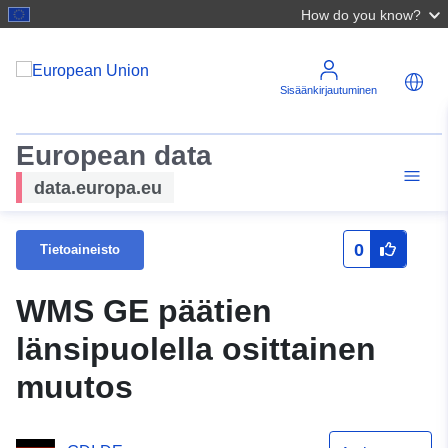
How do you know?
Sisäänkirjautuminen
European data
data.europa.eu
0
Tietoaineisto
WMS GE päätien
länsipuolella osittainen
muutos