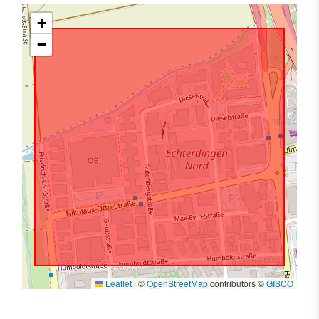
+
−
Leaflet
|
©
OpenStreetMap
contributors ©
GISCO