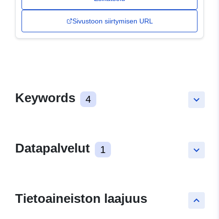
Sivustoon siirtymisen URL
Keywords
4
keyboard_arrow_down
Datapalvelut
1
keyboard_arrow_down
Tietoaineiston laajuus
keyboard_arrow_up