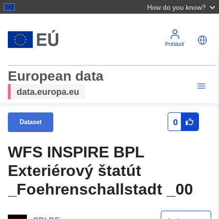
How do you know?
Prihlásiť
European data
data.europa.eu
0
Dataset
WFS INSPIRE BPL
Exteriérový štatút
_Foehrenschallstadt _00