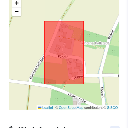
+
−
Leaflet
|
©
OpenStreetMap
contributors ©
GISCO