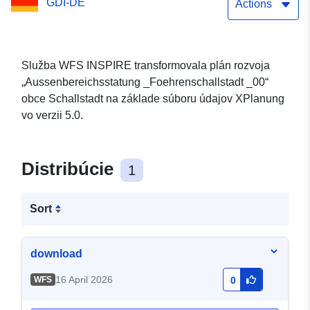
GDI-DE
Actions
Služba WFS INSPIRE transformovala plán rozvoja
„Aussenbereichsstatung _Foehrenschallstadt _00“
obce Schallstadt na základe súboru údajov XPlanung
vo verzii 5.0.
Distribúcie
1
Sort
download
16 April 2026
WFS
0