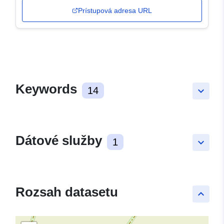
Prístupová adresa URL
Keywords
14
keyboard_arrow_down
Dátové služby
1
keyboard_arrow_down
Rozsah datasetu
keyboard_arrow_up