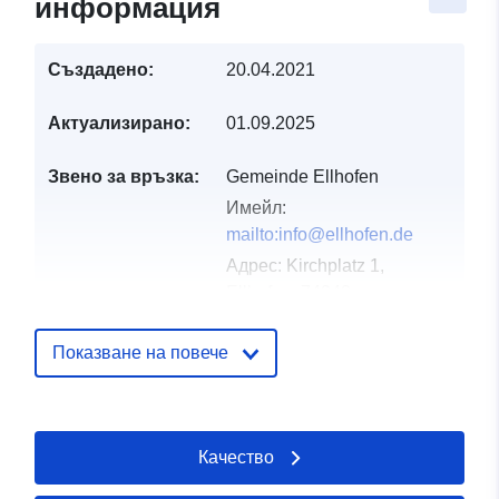
информация
Създадено:
20.04.2021
Актуализирано:
01.09.2025
Звено за връзка:
Gemeinde Ellhofen
Имейл:
mailto:info@ellhofen.de
Адрес:
Kirchplatz 1,
Ellhofen, 74248,
Deutschland
URL адрес:
Показване на повече
http://www.ellhofen.de
Каталожен
Добавено към data.europa.eu:
21
Качество
запис:
February 2026
Актуализирана на data.europa.eu