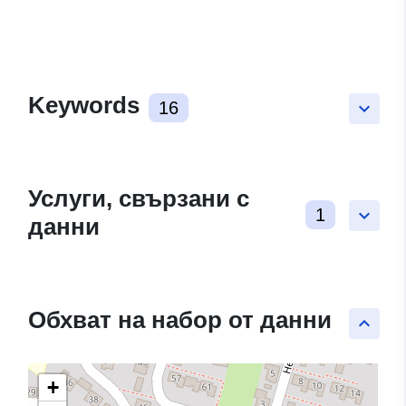
Keywords
16
keyboard_arrow_down
Услуги, свързани с
1
keyboard_arrow_down
данни
Обхват на набор от данни
keyboard_arrow_up
+