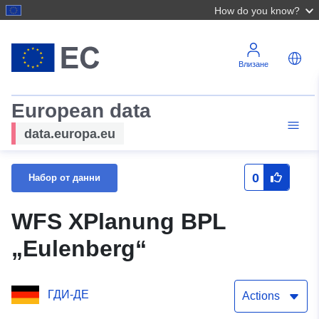
How do you know?
Влизане
European data
data.europa.eu
0
Набор от данни
WFS XPlanung BPL
„Eulenberg“
ГДИ-ДЕ
Actions