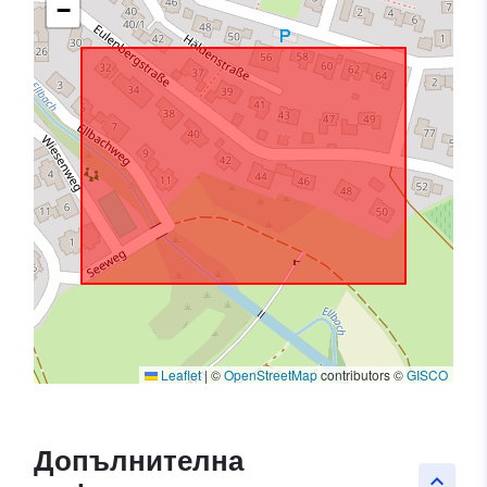
−
Leaflet
|
©
OpenStreetMap
contributors ©
GISCO
Допълнителна
keyboard_arrow_up