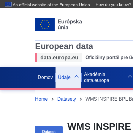
How do you know?
An official website of the European Union
European data
data.europa.eu
Oficiálny portál pre 
Akadémia
Domov
Údaje
data.europa
Home
Datasety
WMS INSPIRE BPL Brüh
WMS INSPIRE B
Dataset