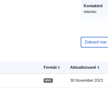
Kontaktné
miesta:
Zobraziť viac
Katalógový
záznam:
Formát
Aktualizované
30 November 2023
WMS
Zemepisné
pokrytie: