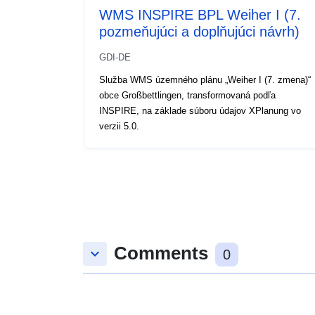
WMS INSPIRE BPL Weiher I (7.
pozmeňujúci a doplňujúci návrh)
GDI-DE
Služba WMS územného plánu „Weiher I (7. zmena)“
obce Großbettlingen, transformovaná podľa
INSPIRE, na základe súboru údajov XPlanung vo
verzii 5.0.
Comments
keyboard_arrow_down
0