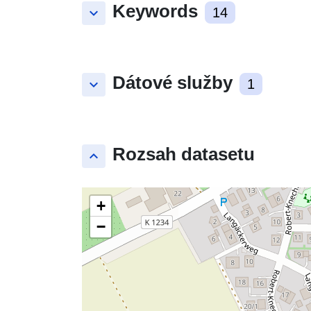
Keywords
keyboard_arrow_down
14
Dátové služby
keyboard_arrow_down
1
Rozsah datasetu
keyboard_arrow_up
+
−