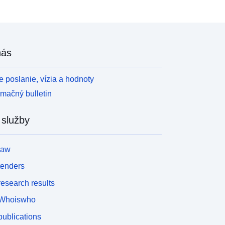
nás
 poslanie, vízia a hodnoty
rmačný bulletin
 služby
law
tenders
esearch results
Whoiswho
ublications