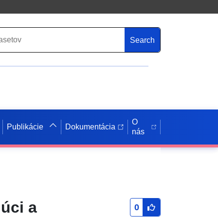
Search
O
Publikácie
Dokumentácia
nás
úci a
0