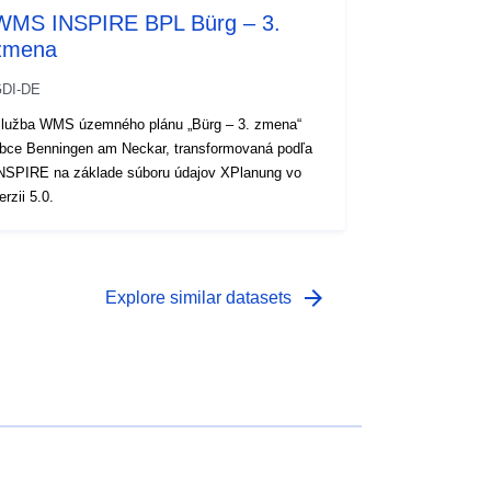
WMS INSPIRE BPL Bürg – 3.
zmena
DI-DE
lužba WMS územného plánu „Bürg – 3. zmena“
bce Benningen am Neckar, transformovaná podľa
NSPIRE na základe súboru údajov XPlanung vo
erzii 5.0.
arrow_forward
Explore similar datasets