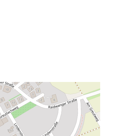
48.5911039 ], [ 9.2695416,
48.5925534 ] ]
Typ:
Polygon
Zdroj:
http://data.europa.eu/eli/reg/2009/97
6
http://data.europa.eu/88u/dataset/7f1
25601-a19a-4b22-8854-
033c2478fc0a