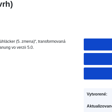
vrh)
hläcker (5. zmena)“, transformovaná
ung vo verzii 5.0.
Vytvorené:
Aktualizovan