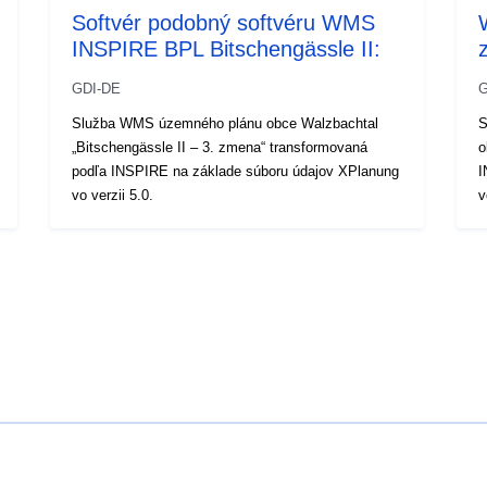
Softvér podobný softvéru WMS
INSPIRE BPL Bitschengässle II:
GDI-DE
G
Služba WMS územného plánu obce Walzbachtal
S
„Bitschengässle II – 3. zmena“ transformovaná
o
podľa INSPIRE na základe súboru údajov XPlanung
I
vo verzii 5.0.
v