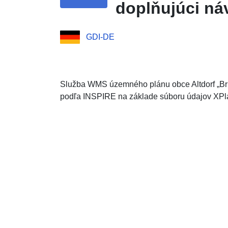
doplňujúci ná
GDI-DE
Služba WMS územného plánu obce Altdorf „Brü
podľa INSPIRE na základe súboru údajov XPlan