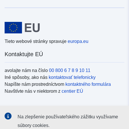
Tieto webové stránky spravuje
europa.eu
Kontaktujte EÚ
avolajte nám na číslo
00 800 6 7 8 9 10 11
Iné spôsoby, ako nás
kontaktovať telefonicky
Napíšte nám prostredníctvom
kontaktného formulára
Navštívte nás v niektorom z
centier EÚ
Sociálne médiá
Na zlepšenie používateľského zážitku využívame
Kanály EÚ na
sociálnych médiách
súbory cookies.