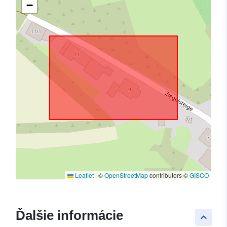
−
Leaflet
|
©
OpenStreetMap
contributors ©
GISCO
Ďalšie informácie
keyboard_arrow_up