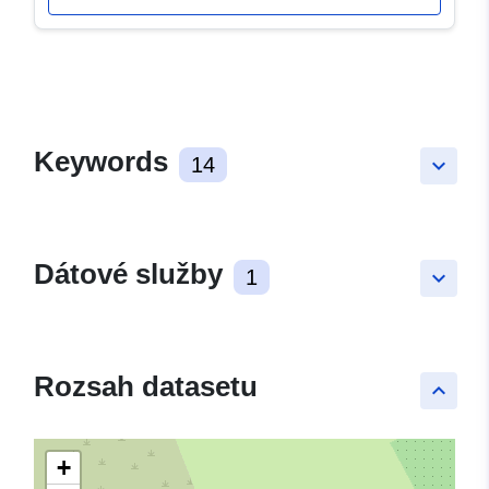
Keywords
14
keyboard_arrow_down
Dátové služby
1
keyboard_arrow_down
Rozsah datasetu
keyboard_arrow_up
+