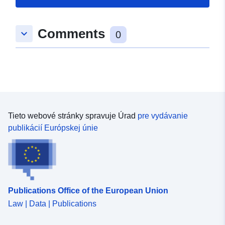
25 July 2026
Comments
keyboard_arrow_down
Zemepisné
Súradnice:
[ [ 9.3939155,
0
pokrytie:
49.2672283 ], [ 9.395271,
49.2672283 ], [ 9.395271,
49.266648 ], [ 9.3939155,
49.266648 ], [ 9.3939155,
49.2672283 ] ]
Typ:
Polygon
Tieto webové stránky spravuje Úrad
pre vydávanie
publikácií Európskej únie
uriRef:
http://data.europa.eu/88u/dataset/
2a9e-4a3d-a5b7-fc61c7e7b21c
Publications Office of the European Union
Law | Data | Publications