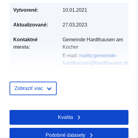
Vytvorené:
10.01.2021
Aktualizované:
27.03.2023
Kontaktné
Gemeinde Hardthausen am
miesta:
Kocher
E-mail:
mailto:gemeinde-
hardthausen@hardthausen.de
Adresa:
Lampoldshauser
Straße 8, Hardthausen am
Kocher, 74239, Deutschland
Zobraziť viac
Adresa URL:
http://www.hardthausen.de
Kvalita
Katalógový
Pridané k údajom.europa.eu:
21 F
záznam:
2026
Aktualizované na základe údajov.
Podobné datasety