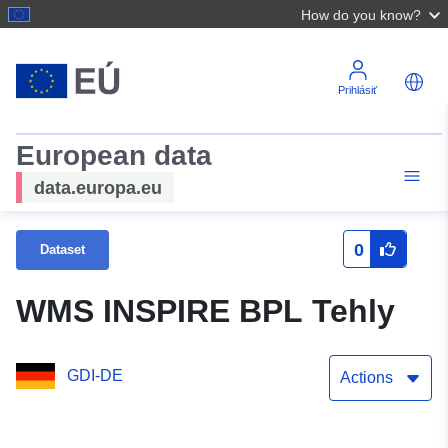
How do you know?
Prihlásiť
European data
data.europa.eu
0
Dataset
WMS INSPIRE BPL Tehly
GDI-DE
Actions