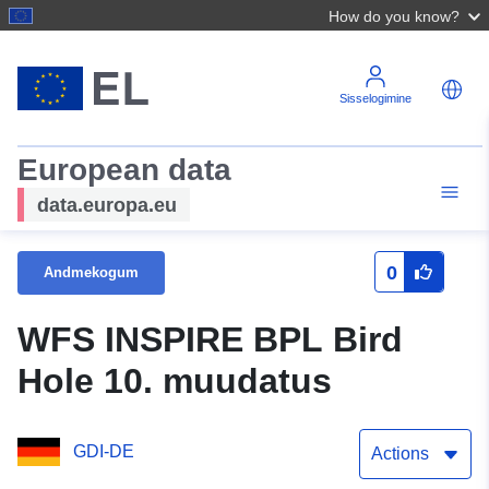
How do you know?
Sisselogimine
European data
data.europa.eu
0
Andmekogum
WFS INSPIRE BPL Bird
Hole 10. muudatus
GDI-DE
Actions