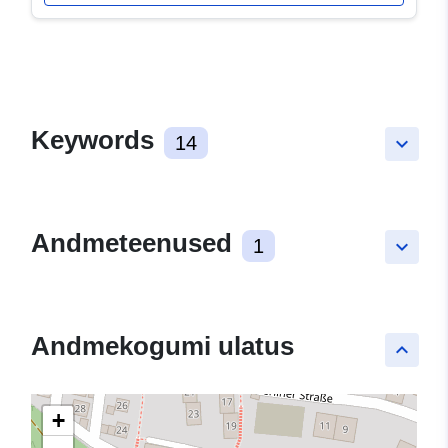
Keywords
14
keyboard_arrow_down
Andmeteenused
1
keyboard_arrow_down
Andmekogumi ulatus
keyboard_arrow_up
+