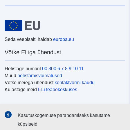
Seda veebisaiti haldab
europa.eu
Võtke ELiga ühendust
Helistage numbril
00 800 6 7 8 9 10 11
Muud
helistamisvõimalused
Võtke meiega ühendust
kontaktvormi kaudu
Külastage meid
ELi teabekeskuses
Sotsiaalmeedia
Kasutuskogemuse parandamiseks kasutame
Otsige ELi teavet
sotsiaalmeediakanalitest
küpsiseid