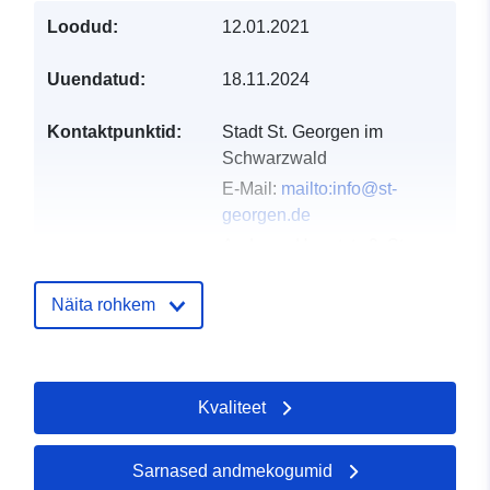
Loodud:
12.01.2021
Uuendatud:
18.11.2024
Kontaktpunktid:
Stadt St. Georgen im
Schwarzwald
E-Mail:
mailto:info@st-
georgen.de
Aadress:
Hauptstr. 9, St.
Georgen im Schwarzwald,
78112, Deutschland
Näita rohkem
URL:
http://www.st-
georgen.de
Kvaliteet
Kataloogi kirje:
Lisatud andmetele.europa.eu:
21 
2026
Ajakohastatud veebisaidil Data.eu
Sarnased andmekogumid