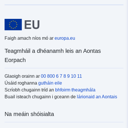
Faigh amach níos mó ar
europa.eu
Teagmháil a dhéanamh leis an Aontas
Eorpach
Glaoigh orainn ar
00 800 6 7 8 9 10 11
Úsáid roghanna
gutháin eile
Scríobh chugainn tríd an
bhfoirm theagmhála
Buail isteach chugainn i gceann de
lárionaid an Aontais
Na meáin shóisialta