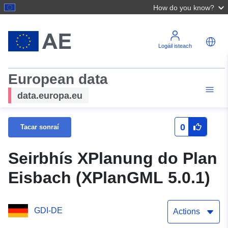
How do you know?
Logáil isteach
European data
data.europa.eu
0
Tacar sonraí
Seirbhís XPlanung do Plan
Eisbach (XPlanGML 5.0.1)
GDI-DE
Actions