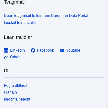
Teagmháil
Déan teagmháil le foireann European Data Portal
Liostáil le nuachtlitir
Lean muid ar
LinkedIn
Facebook
Youtube
Other
Dlí
Fógra dlíthiúil
Fianáin
Inrochtaineacht