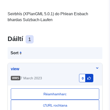
Seirbhís (XPlanGML 5.0.1) do Phlean Eisbach
bhardas Sulzbach-Laufen
Dáiltí
1
Sort
view
7 March 2023
WMS
0
Réamhamharc
URL rochtana