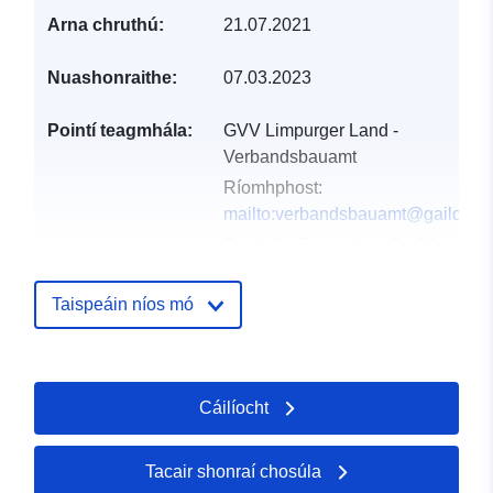
Arna chruthú:
21.07.2021
Nuashonraithe:
07.03.2023
Pointí teagmhála:
GVV Limpurger Land -
Verbandsbauamt
Ríomhphost:
mailto:verbandsbauamt@gaildorf.
Seoladh:
Eisbachstraße 24,
Sulzbach-Laufen, 74429,
Deutschland
Taispeáin níos mó
URL:
http://www.sulzbach-laufen.
Taifead Catalóige:
Curtha le data.europa.eu:
21
Cáilíocht
February 2026
Nuashonraithe ar data.europa.eu:
25 July 2026
Tacair shonraí chosúla