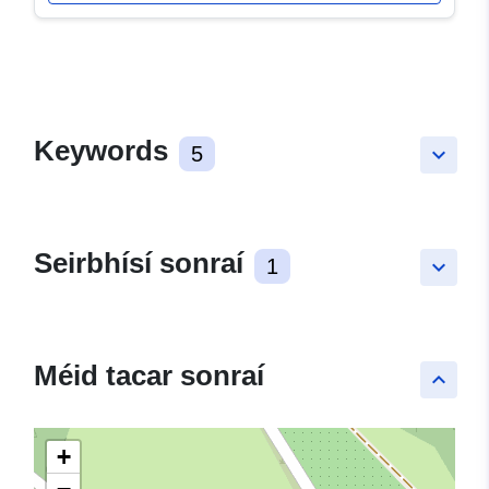
Keywords
5
keyboard_arrow_down
Seirbhísí sonraí
1
keyboard_arrow_down
Méid tacar sonraí
keyboard_arrow_up
+