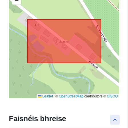
−
Leaflet
|
©
OpenStreetMap
contributors ©
GISCO
Faisnéis bhreise
keyboard_arrow_up