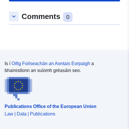
Spásúil:
Comhordanáidí:
[ [
Comments
keyboard_arrow_down
9.8322306, 48.9742312 ], [
0
9.8349805, 48.9742312 ], [
9.8349805, 48.9731613 ], [
9.8322306, 48.9731613 ], [
9.8322306, 48.9742312 ] ]
Clóscríobh:
Polygon
Is í
Oifig Foilseachán an Aontais Eorpaigh
a
uriRef:
http://data.europa.eu/88u/dataset/7
bhainistíonn an suíomh gréasáin seo.
9faa-4913-8a10-19f25040c6fc
Publications Office of the European Union
Law | Data | Publications