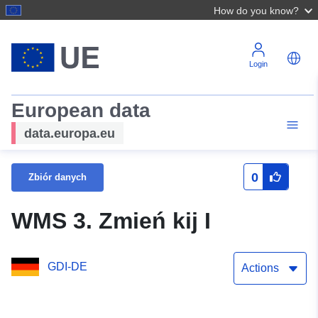
How do you know?
Login
European data
data.europa.eu
0
Zbiór danych
WMS 3. Zmień kij I
GDI-DE
Actions