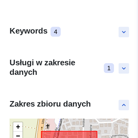
Keywords
4
keyboard_arrow_down
Usługi w zakresie
1
keyboard_arrow_down
danych
Zakres zbioru danych
keyboard_arrow_up
+
−