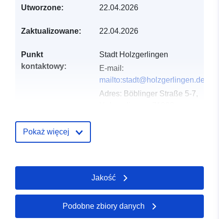
Utworzone:
22.04.2026
Zaktualizowane:
22.04.2026
Punkt
Stadt Holzgerlingen
kontaktowy:
E-mail:
mailto:stadt@holzgerlingen.de
Adres:
Böblinger Straße 5-7,
Holzgerlingen, 71088,
Deutschland
URL:
Pokaż więcej
http://www.holzgerlingen.de
Zapis katalogu:
Dodany do data.europa.eu:
02
Jakość
May 2026
Zaktualizowano dane.europa.eu:
25 July 2026
Podobne zbiory danych