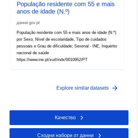
População residente com 55 e mais
anos de idade (N.º)
данни.gov.pt
População residente com 55 e mais anos de idade (N.º)
por Sexo, Nível de escolaridade, Tipo de cuidados
pessoais e Grau de dificuldade; Sexenal - INE, Inquérito
nacional de saúde
https://www.ine.pt/xurl/indx/0010952/PT
arrow_forward
Explore similar datasets
Качество
Сходни набори от данни