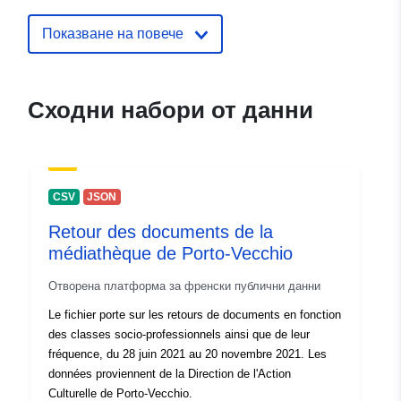
Italian
Показване на повече
Издател:
Office de l'environnement
Сходни набори от данни
Звено за връзка:
Office de l'environnement
Имейл:
mailto:secr.env@jura.ch
CSV
JSON
Каталожен
Добавено към data.europa.eu:
18
запис:
June 2025
Retour des documents de la
Актуализирана на data.europa.eu
médiathèque de Porto-Vecchio
03 August 2026
Отворена платформа за френски публични данни
Le fichier porte sur les retours de documents en fonction
Идентификатор
7FDBB172-13E6-4FE8-
des classes socio-professionnels ainsi que de leur
и:
AFC7-
fréquence, du 28 juin 2021 au 20 novembre 2021. Les
BCF957F90FF7@canton-
données proviennent de la Direction de l'Action
du-jura
Culturelle de Porto-Vecchio.