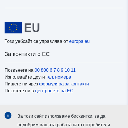
Този уебсайт се управлява от
europa.eu
За контакти с ЕС
Позвънете на
00 800 6 7 8 9 10 11
Използвайте други
тел. номера
Пишете ни чрез
формуляра за контакти
Посетете ни в
центровете на ЕС
Социални медии
За този сайт използваме бисквитки, за да
Вижте профили на ЕС в
социалните медии
подобрим вашата работа като потребители