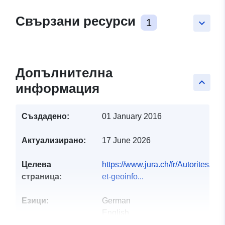
Свързани ресурси
1
keyboard_arrow_down
Допълнителна
keyboard_arrow_up
информация
Създадено:
01 January 2016
Актуализирано:
17 June 2026
Целева
https://www.jura.ch/fr/Autorites/
страница:
et-geoinfo...
Езици:
German
English
French