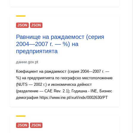
uriRef:
http://data.europa.eu/88u/dataset/
13e6-4fe8-afc7-bcf957f90ff7-canto
JSON
JSON
Периодичност
unknown
Равнище на раждаемост (серия
на начисляване:
2004—2007 г. — %) на
предприятията
данни.gov.pt
Коефициент на раждаемост (серия 2004—2007 г. —
%) на предприятията по географско местоположение
(NUTS — 2002 г.) и икономическа дейност
(разделение — CAE Rev. 2.1); Годишна - INE, Бизнес
демография https://www.ine.pt/xurl/indx/0002630/PT
JSON
JSON