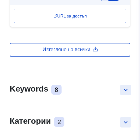
URL за достъп
Изтегляне на всички
Keywords
8
keyboard_arrow_down
Категории
2
keyboard_arrow_down