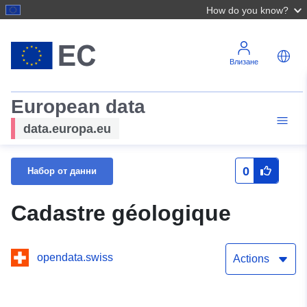
How do you know?
Влизане
European data
data.europa.eu
0
Набор от данни
Cadastre géologique
opendata.swiss
Actions