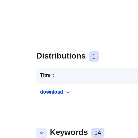
Distributions
1
Titre
download
Keywords
keyboard_arrow_down
14