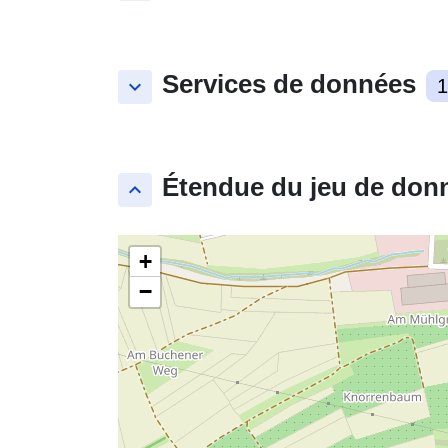
Services de données
keyboard_arrow_down
1
Étendue du jeu de don
keyboard_arrow_up
+
−