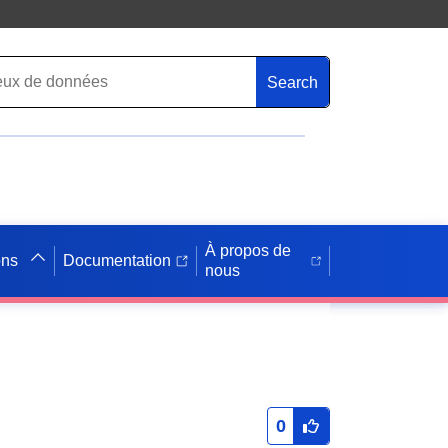
Search
À propos de
ons
Documentation
nous
0