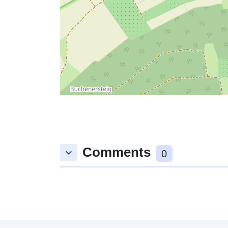
Comments
keyboard_arrow_down
0