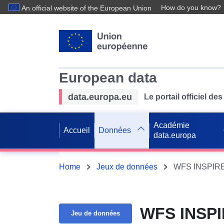
How do you know?
An official website of the European Union
European data
data.europa.eu
Le portail officiel 
Académie
Accueil
Données
data.europa
Home
Jeux de données
WFS INSPIRE 
WFS INSPI
Jeu de données