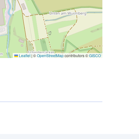
Leaflet
|
©
OpenStreetMap
contributors ©
GISCO