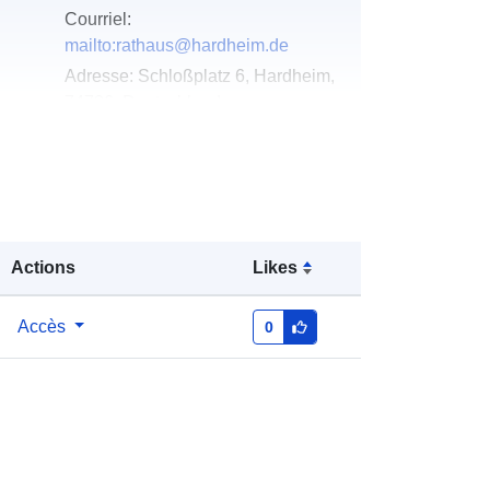
Courriel:
mailto:rathaus@hardheim.de
Adresse:
Schloßplatz 6, Hardheim,
74736, Deutschland
URL:
http://www.hardheim.de
u du
Ajoutée à data.europa.eu:
21
February 2026
Mise à jour sur data.europa.eu:
25
Actions
Likes
July 2026
Accès
0
Coordonnées:
[ [ 9.4703662,
49.6050609 ], [ 9.4726743,
49.6050609 ], [ 9.4726743,
49.5999345 ], [ 9.4703662,
49.5999345 ], [ 9.4703662,
49.6050609 ] ]