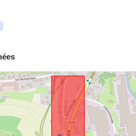
Correspond 
uriRef:
nées