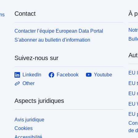
Contact
À p
ons
Notr
Contacter l’équipe European Data Portal
Bull
S'abonner au bulletin d'information
Aut
Suivez-nous sur
EU 
LinkedIn
Facebook
Youtube
EU 
Other
EU r
Aspects juridiques
EU 
EU p
Avis juridique
Conn
Cookies
de 
Accessibilité