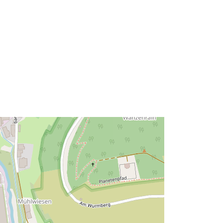
Type:
Polygon
à:
Ressource:
http://data.europa.eu/eli/reg/2009/97
6
http://data.europa.eu/88u/dataset/7fe
77320-93b6-4ea0-b16f-
28f8e033c827