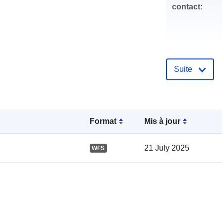
contact:
Suite
Compte rend
catalogue:
Format
Mis à jour
21 July 2025
WFS
spatial: