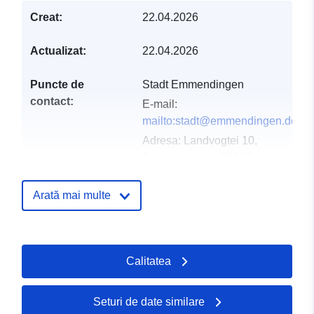
Creat:
22.04.2026
Actualizat:
22.04.2026
Puncte de
Stadt Emmendingen
contact:
E-mail:
mailto:stadt@emmendingen.de
Adresa:
Landvogtei 10,
Emmendingen, 79312,
Deutschland
Adresă URL:
Arată mai multe
http://www.emmendingen.de
Registru catalog:
Adăugat la data.europa.eu:
02 Ma
Calitatea
Informații actualizate la data a.eur
25 July 2026
Seturi de date similare