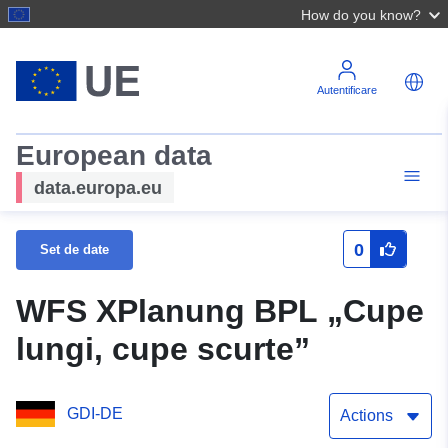
How do you know?
Autentificare
European data
data.europa.eu
0
Set de date
WFS XPlanung BPL „Cupe
lungi, cupe scurte”
GDI-DE
Actions