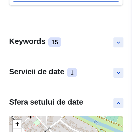
Keywords
15
keyboard_arrow_down
Servicii de date
1
keyboard_arrow_down
Sfera setului de date
keyboard_arrow_up
+