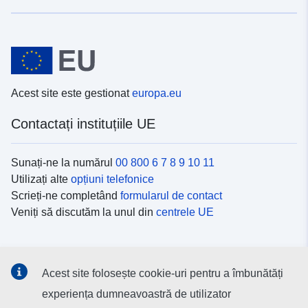
Acest site este gestionat
europa.eu
Contactați instituțiile UE
Sunați-ne la numărul
00 800 6 7 8 9 10 11
Utilizați alte
opțiuni telefonice
Scrieți-ne completând
formularul de contact
Veniți să discutăm la unul din
centrele UE
Platformele de comunicare socială
Acest site folosește cookie-uri pentru a îmbunătăți
Descoperiți canalele UE
pe rețelele sociale
experiența dumneavoastră de utilizator