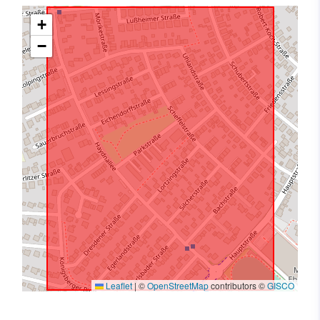
+
−
Leaflet
|
©
OpenStreetMap
contributors ©
GISCO