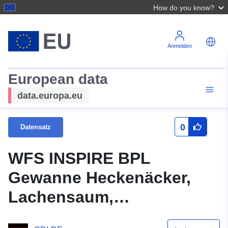
How do you know?
Anmelden
European data
data.europa.eu
0
Datensatz
WFS INSPIRE BPL
Gewanne Heckenäcker,
Lachensaum,
Spitzgewann, Viehtrieb