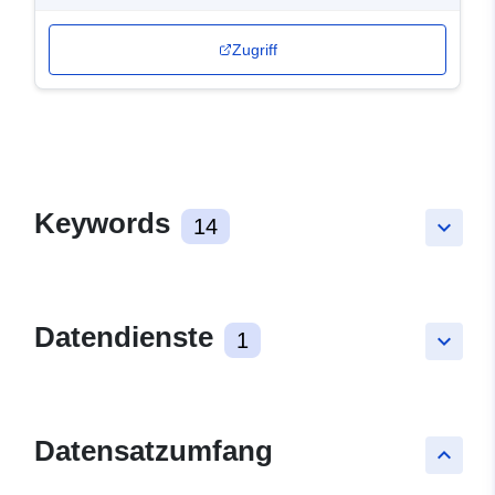
Zugriff
Keywords
14
keyboard_arrow_down
Datendienste
1
keyboard_arrow_down
Datensatzumfang
keyboard_arrow_up