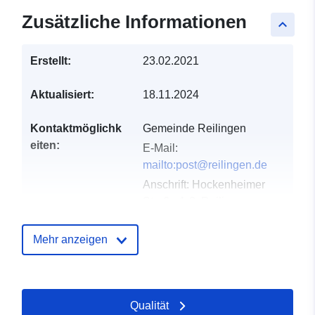
Zusätzliche Informationen
keyboard_arrow_up
Erstellt:
23.02.2021
Aktualisiert:
18.11.2024
Kontaktmöglichk
Gemeinde Reilingen
eiten:
E-Mail:
mailto:post@reilingen.de
Anschrift:
Hockenheimer
Straße 1-3, Reilingen,
68799, Deutschland
URL:
http://www.reilingen.de
Mehr anzeigen
Verzeichnis der
Zu data.europa.eu hinzugefügt:
Kataloge:
21 February 2026
Qualität
Aktualisiert auf data.europa.eu: