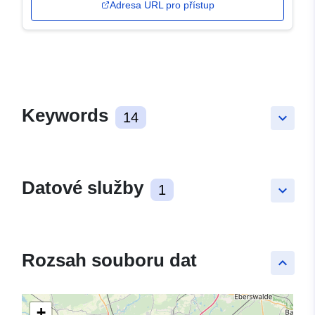
Adresa URL pro přístup
Keywords
14
keyboard_arrow_down
Datové služby
1
keyboard_arrow_down
Rozsah souboru dat
keyboard_arrow_up
+