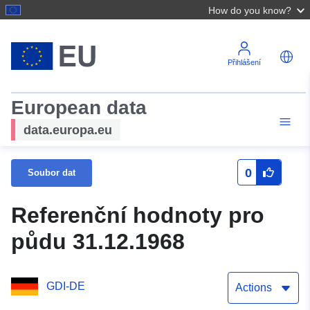
How do you know?
Přihlášení
European data
data.europa.eu
0
Soubor dat
Referenční hodnoty pro
půdu 31.12.1968
GDI-DE
Actions