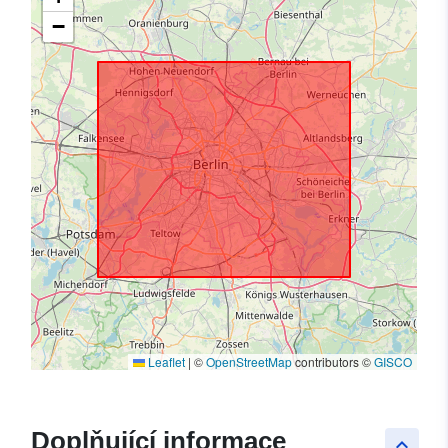
−
Leaflet
|
©
OpenStreetMap
contributors ©
GISCO
Doplňující informace
keyboard_arrow_up