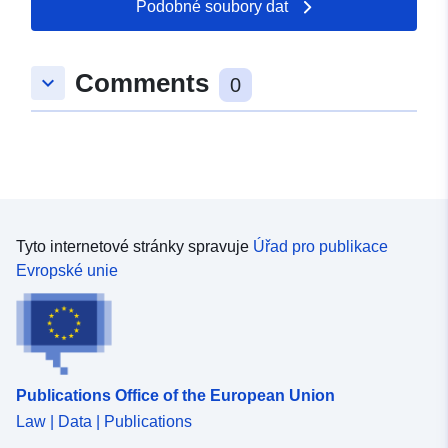
Podobné soubory dat
Identifikátory:
https://registry.gdi-
de.org/id/de.be.csw/15f1a0b2-
0c45-3fc7-a9ac-
Comments
keyboard_arrow_down
a808a3bf7e1a
0
uriRef:
http://data.europa.eu/88u/dataset
fccd-3055-a7f3-5f44839eda69
Časové pokrytí:
01 January 1969
 -
31 December 1970
Tyto internetové stránky spravuje
Úřad pro publikace
Evropské unie
Publications Office of the European Union
Law | Data | Publications