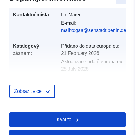
Kontaktní místa:
Hr. Maier
E-mail:
mailto:gaa@senstadt.berlin.de
Katalogový
Přidáno do data.europa.eu:
záznam:
21 February 2026
Aktualizace údajů.europa.eu:
25 July 2026
Místní:
Souřadnice:
[ [ 13.079,
Zobrazit více
52.6877 ], [ 13.7701,
52.6877 ], [ 13.7701,
52.3284 ], [ 13.079, 52.3284
], [ 13.079, 52.6877 ] ]
Kvalita
Typ:
Polygon