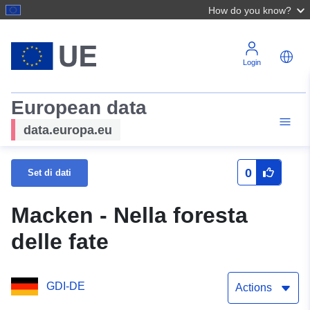
How do you know?
Login
European data
data.europa.eu
0
Set di dati
Macken - Nella foresta
delle fate
GDI-DE
Actions