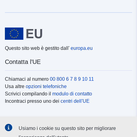
Questo sito web è gestito dall'
europa.eu
Contatta l’UE
Chiamaci al numero
00 800 6 7 8 9 10 11
Usa altre
opzioni telefoniche
Scrivici compilando il
modulo di contatto
Incontraci presso uno dei
centri dell'UE
Social media
Usiamo i cookie su questo sito per migliorare
Cerca i
canali social