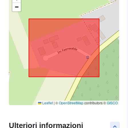
−
Leaflet
|
©
OpenStreetMap
contributors ©
GISCO
Ulteriori informazioni
keyboard_arrow_up