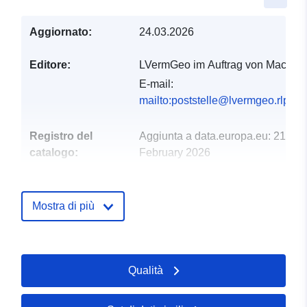
Aggiornato:
24.03.2026
Editore:
LVermGeo im Auftrag von Macken
E-mail:
mailto:poststelle@lvermgeo.rlp.de
Registro del
Aggiunta a data.europa.eu:
21
catalogo:
February 2026
Aggiornato su data.europa.eu:
25 July 2026
Mostra di più
Spaziale:
Coordinate:
[ [ 7.38935,
50.1722 ], [ 7.39199,
50.1722 ], [ 7.39199,
Qualità
50.1708 ], [ 7.38935,
50.1708 ], [ 7.38935,
50.1722 ] ]