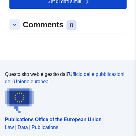
Set di dati simili
Tipo:
Polygon
Comments
keyboard_arrow_down
uriRef:
http://data.europa.eu/88u/dataset/
0
f301-ab36-5eb2-deea1ef60508
Questo sito web è gestito dall'
Ufficio delle pubblicazioni
dell'Unione europea
Publications Office of the European Union
Law | Data | Publications