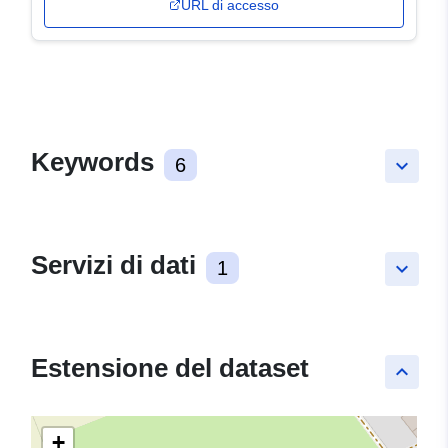
URL di accesso
Keywords
6
keyboard_arrow_down
Servizi di dati
1
keyboard_arrow_down
Estensione del dataset
keyboard_arrow_up
+