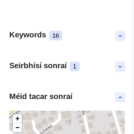
Keywords
16
keyboard_arrow_down
Seirbhísí sonraí
1
keyboard_arrow_down
Méid tacar sonraí
keyboard_arrow_up
+
−