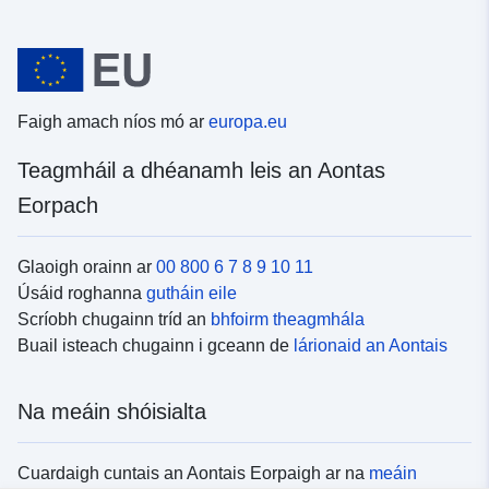
Faigh amach níos mó ar
europa.eu
Teagmháil a dhéanamh leis an Aontas
Eorpach
Glaoigh orainn ar
00 800 6 7 8 9 10 11
Úsáid roghanna
gutháin eile
Scríobh chugainn tríd an
bhfoirm theagmhála
Buail isteach chugainn i gceann de
lárionaid an Aontais
Na meáin shóisialta
Cuardaigh cuntais an Aontais Eorpaigh ar na
meáin