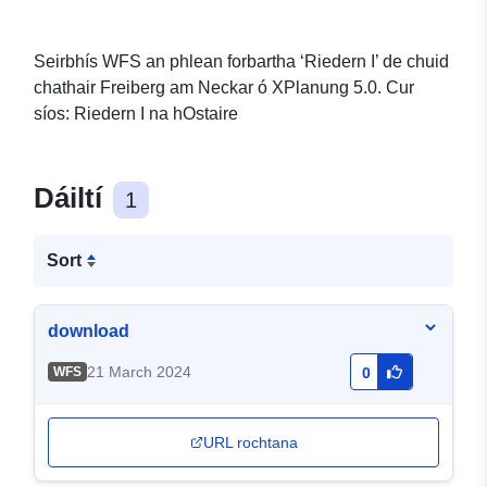
Seirbhís WFS an phlean forbartha ‘Riedern I’ de chuid
chathair Freiberg am Neckar ó XPlanung 5.0. Cur
síos: Riedern I na hOstaire
Dáiltí
1
Sort
download
21 March 2024
WFS
0
URL rochtana