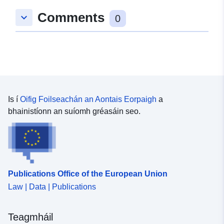
Comments
keyboard_arrow_down
Spásúil:
Comhordanáidí:
[ [
0
9.1826145, 48.9364063 ], [
9.184904, 48.9364063 ], [
9.184904, 48.9351803 ], [
9.1826145, 48.9351803 ], [
9.1826145, 48.9364063 ] ]
Clóscríobh:
Polygon
Is í
Oifig Foilseachán an Aontais Eorpaigh
a
bhainistíonn an suíomh gréasáin seo.
Tá sé de réir:
Acmhainn:
http://data.europa.eu/eli/reg/2009/
uriRef:
http://data.europa.eu/88u/dataset
764d-4e1e-a629-b965bcf2ab42
Publications Office of the European Union
Law | Data | Publications
Teagmháil