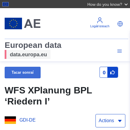
How do you know?
Logáil isteach
European data
data.europa.eu
0
Tacar sonraí
WFS XPlanung BPL
‘Riedern I’
GDI-DE
Actions