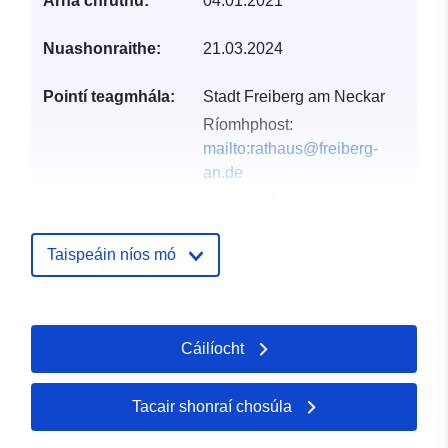
Arna chruthú:
04.01.2021
Nuashonraithe:
21.03.2024
Pointí teagmhála:
Stadt Freiberg am Neckar
Ríomhphost:
mailto:rathaus@freiberg-
an.de
Seoladh:
Marktplatz 2,
Freiberg am Neckar, 71691,
Deutschland
Taispeáin níos mó
URL:
http://www.freiberg-
an.de
Cáilíocht
Taifead Catalóige:
Curtha le data.europa.eu:
21
February 2026
Nuashonraithe ar data.europa.eu:
Tacair shonraí chosúla
25 July 2026