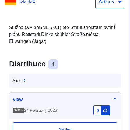
GDI-DE
Systémové požadavky
Actions
Služba (XPlanGML 5.0.1) pro Statut zaokrouhlování
plánu Rattstadt Dinkelsbühler Straße města
Ellwangen (Jagst)
Distribuce
1
Sort
view
24 February 2023
WMS
0
Náhled