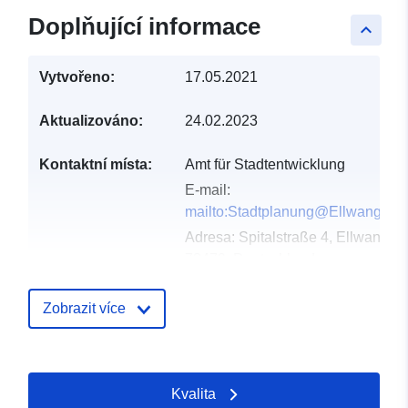
Doplňující informace
keyboard_arrow_up
Vytvořeno:
17.05.2021
Aktualizováno:
24.02.2023
Kontaktní místa:
Amt für Stadtentwicklung
E-mail:
mailto:Stadtplanung@Ellwangen.
Adresa:
Spitalstraße 4, Ellwangen
73479, Deutschland
Adresa URL:
http://www.ellwangen.de
Zobrazit více
Katalogový
Přidáno do data.europa.eu:
záznam:
19 January 2026
Kvalita
Aktualizace údajů.europa.eu: