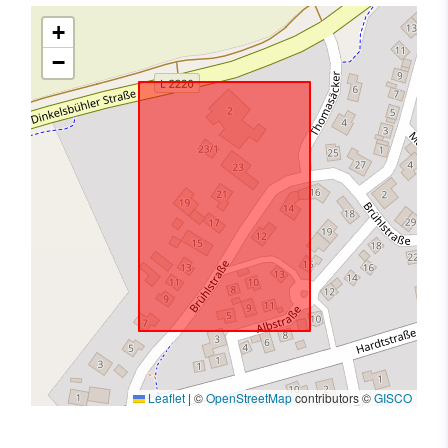
+
−
Leaflet
|
©
OpenStreetMap
contributors ©
GISCO