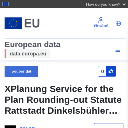
How do you know?
Přihlášení
European data
data.europa.eu
0
Soubor dat
XPlanung Service for the
Plan Rounding-out Statute
Rattstadt Dinkelsbühler
Straße (XPlanGML 5.0.1)