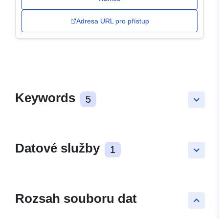
Adresa URL pro přístup
Keywords
5
keyboard_arrow_down
Datové služby
1
keyboard_arrow_down
Rozsah souboru dat
keyboard_arrow_up