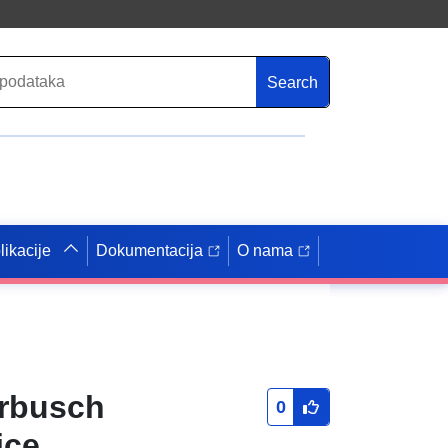
Search
likacije
Dokumentacija
O nama
erbusch
0
ice