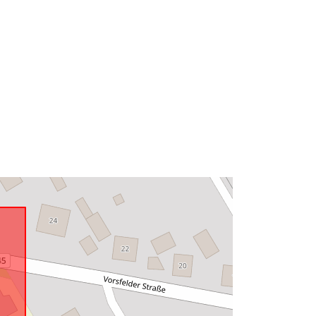
Resurs:
http://data.europa.eu/eli/reg/2009/97
6
http://data.europa.eu/88u/dataset/80
7b50c5-1289-4749-ae48-
66aca3fa0c92