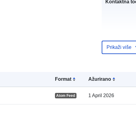
Kontaktna to
Prikaži više
Kataloški
registar:
Formаt
Ažurirano
Prostorno:
1 April 2026
Atom Feed