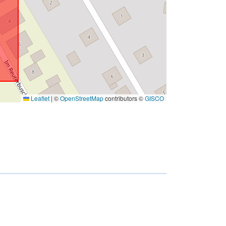
Leaflet
|
©
OpenStreetMap
contributors ©
GISCO