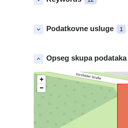
keyboard_arrow_down
Podatkovne usluge
keyboard_arrow_down
1
Opseg skupa podataka
keyboard_arrow_up
+
−