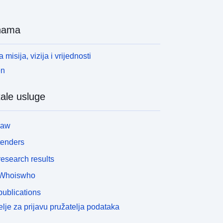
nama
 misija, vizija i vrijednosti
en
ale usluge
law
tenders
esearch results
Whoiswho
ublications
lje za prijavu pružatelja podataka