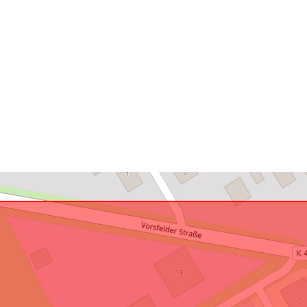
U skladu s:
uriRef: