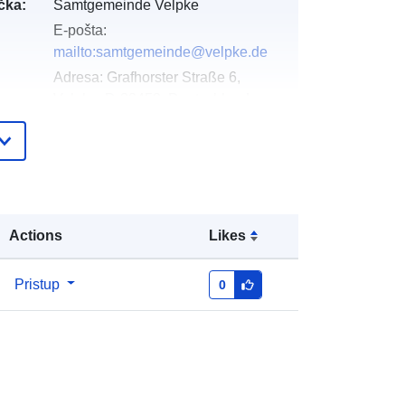
čka:
Samtgemeinde Velpke
E-pošta:
mailto:samtgemeinde@velpke.de
Adresa:
Grafhorster Straße 6,
Velpke, D-38458, Deutschland
URL:
http://www.velpke.de
Dodano u data.europa.eu:
11 April 2026
Ažurirano na temelju podataka.europa.eu:
25 July 2026
Actions
Likes
Koordinate:
[ [ 10.9901423,
Pristup
0
52.3858302 ], [ 10.9929388,
52.3858302 ], [ 10.9929388,
52.3847972 ], [ 10.9901423,
52.3847972 ], [ 10.9901423,
52.3858302 ] ]
Tip:
Polygon