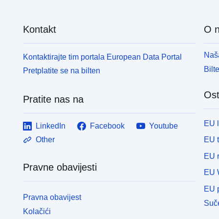
Kontakt
O 
Naša
Kontaktirajte tim portala European Data Portal
Bilt
Pretplatite se na bilten
Ost
Pratite nas na
EU 
LinkedIn
Facebook
Youtube
EU 
Other
EU r
Pravne obavijesti
EU 
EU p
Pravna obavijest
Suče
Kolačići