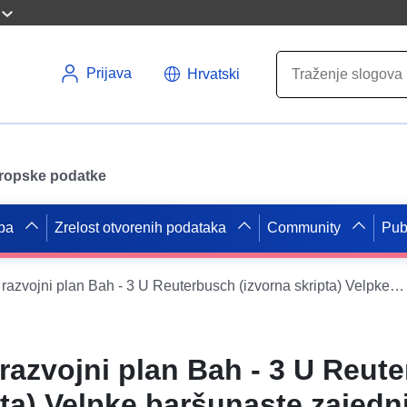
Prijava
Hrvatski
uropske podatke
pa
Zrelost otvorenih podataka
Community
Pub
ATOM hraniti razvojni plan Bah - 3 U Reuterbusch (izvorna skripta) Velpke baršunaste zajednice
razvojni plan Bah - 3 U Reut
pta) Velpke baršunaste zajedn