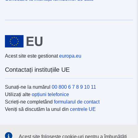
Acest site este gestionat
europa.eu
Contactați instituțiile UE
Sunați-ne la numărul
00 800 6 7 8 9 10 11
Utilizați alte
opțiuni telefonice
Scrieți-ne completând
formularul de contact
Veniți să discutăm la unul din
centrele UE
Platformele de comunicare socială
Acest site folosește cookie-uri pentru a îmbunătăți