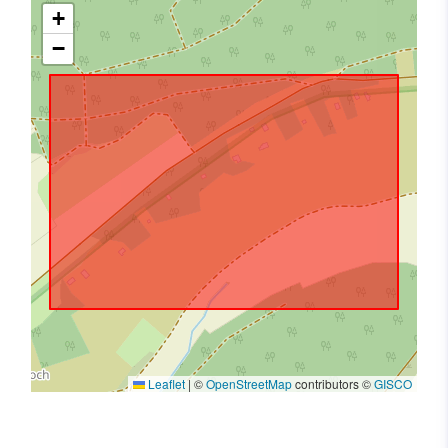
+
−
Leaflet
|
©
OpenStreetMap
contributors ©
GISCO