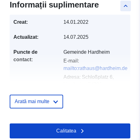
Informații suplimentare
keyboard_arrow_up
Creat:
14.01.2022
Actualizat:
14.07.2025
Puncte de
Gemeinde Hardheim
contact:
E-mail:
mailto:rathaus@hardheim.de
Adresa:
Schloßplatz 6,
Hardheim, 74736,
Deutschland
Adresă URL:
Arată mai multe
http://www.hardheim.de
Registru catalog:
Adăugat la data.europa.eu:
21 Feb
Calitatea
2026