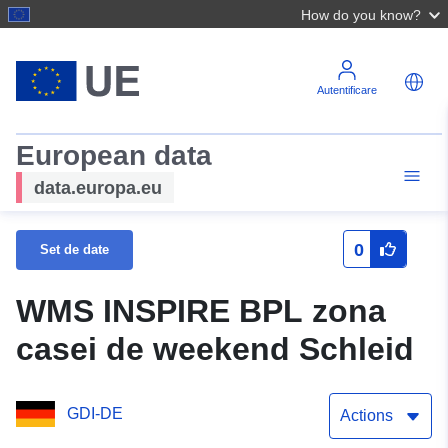
How do you know?
Autentificare
European data
data.europa.eu
0
Set de date
WMS INSPIRE BPL zona
casei de weekend Schleid
GDI-DE
Actions