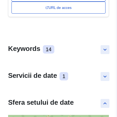
URL de acces
Keywords
14
keyboard_arrow_down
Servicii de date
1
keyboard_arrow_down
Sfera setului de date
keyboard_arrow_up