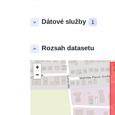
Dátové služby
keyboard_arrow_down
1
Rozsah datasetu
keyboard_arrow_up
+
−