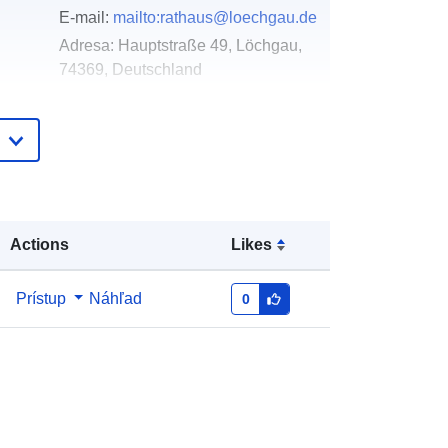
E-mail:
mailto:rathaus@loechgau.de
Adresa:
Hauptstraße 49, Löchgau,
74369, Deutschland
Adresa URL:
http://www.loechgau.de
Pridané k údajom.europa.eu:
02 May 2026
Aktualizované na základe údajov.europa.eu:
25 July 2026
Actions
Likes
Súradnice:
[ [ 9.1122256,
Prístup
Náhľad
0
48.9982724 ], [ 9.1174447,
48.9982724 ], [ 9.1174447,
48.995573 ], [ 9.1122256,
48.995573 ], [ 9.1122256,
48.9982724 ] ]
Typ:
Polygon