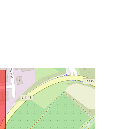
Zdroj:
http://data.europa.eu/eli/reg/2009/97
6
http://data.europa.eu/88u/dataset/80
b4a5be-14ab-4487-b3c5-
f41e6a1628ac