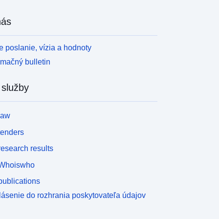
nás
 poslanie, vízia a hodnoty
rmačný bulletin
 služby
law
tenders
esearch results
Whoiswho
ublications
lásenie do rozhrania poskytovateľa údajov