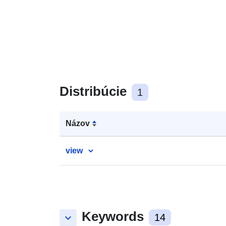
Distribúcie
1
Názov
view
Keywords
keyboard_arrow_down
14