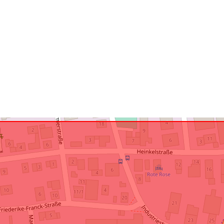
Zodpovedá:
uriRef: