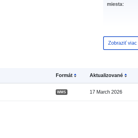
miesta:
Zobraziť viac
Katalógový
záznam:
Formát
Aktualizované
Zemepisné
17 March 2026
WMS
pokrytie: