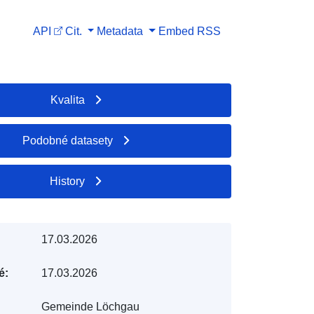
API
Cit.
Metadata
Embed
RSS
Kvalita
Podobné datasety
History
17.03.2026
é:
17.03.2026
Gemeinde Löchgau