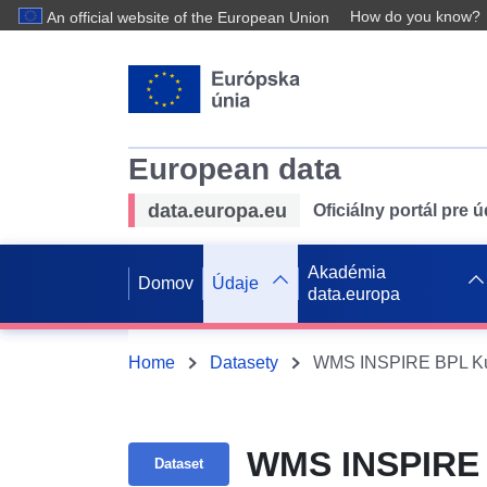
How do you know?
An official website of the European Union
European data
data.europa.eu
Oficiálny portál pre 
Akadémia
Domov
Údaje
data.europa
Home
Datasety
WMS INSPIRE BPL Kunz
WMS INSPIRE B
Dataset