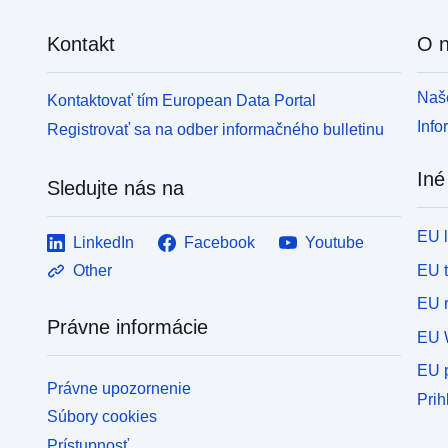
Kontakt
O 
Naše
Kontaktovať tím European Data Portal
Info
Registrovať sa na odber informačného bulletinu
Iné
Sledujte nás na
EU 
LinkedIn
Facebook
Youtube
EU 
Other
EU r
Právne informácie
EU 
EU p
Právne upozornenie
Prih
Súbory cookies
Prístupnosť