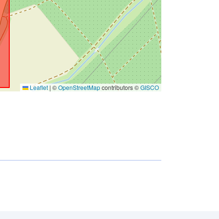
Leaflet
|
©
OpenStreetMap
contributors ©
GISCO