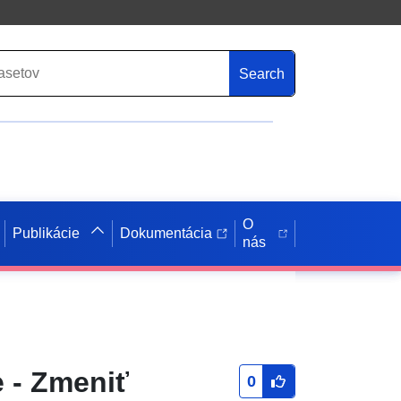
Search
O
Publikácie
Dokumentácia
nás
 - Zmeniť
0