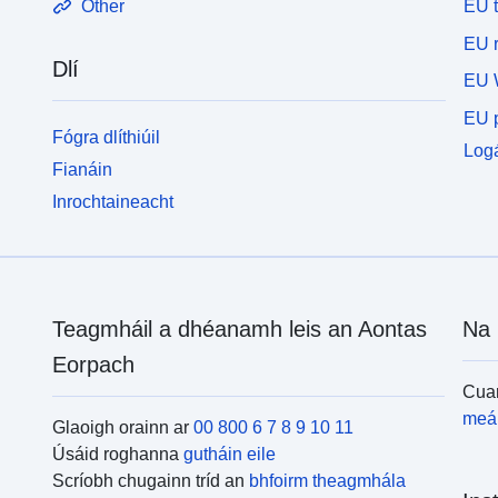
EU 
Other
EU r
Dlí
EU 
EU p
Fógra dlíthiúil
Logá
Fianáin
Inrochtaineacht
Teagmháil a dhéanamh leis an Aontas
Na 
Eorpach
Cuar
meái
Glaoigh orainn ar
00 800 6 7 8 9 10 11
Úsáid roghanna
gutháin eile
Scríobh chugainn tríd an
bhfoirm theagmhála