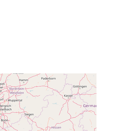
6.41, 51.51 ], [ 6.41, 49.49 ], [ 2.54,
49.49 ], [ 2.54, 51.51 ] ]
Clóscríobh:
Polygon
80bdd0cb-cc66-4815-9023-
35f9ef127be9
http://data.europa.eu/88u/dataset/80
bdd0cb-cc66-4815-9023-
35f9ef127be9
ana:
public