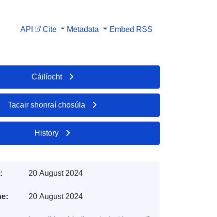
API
Cite
Metadata
Embed
RSS
Cáilíocht
Tacair shonraí chosúla
History
:
20 August 2024
e:
20 August 2024