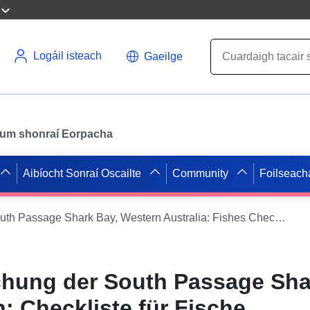
Logáil isteach
Gaeilge
il um shonraí Eorpacha
Aibíocht Sonraí Oscailte
Community
Foilseach
Fish survey of South Passage Shark Bay, Western Australia: Fishes Checklist
hung der South Passage Sha
: Checkliste für Fische