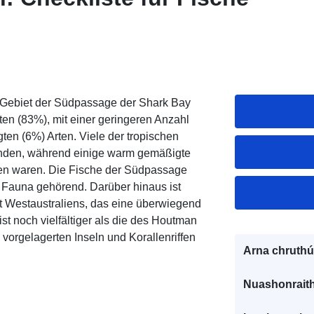
 Gebiet der Südpassage der Shark Bay
rten (83%), mit einer geringeren Anzahl
n (6%) Arten. Viele der tropischen
handen, während einige warm gemäßigte
den waren. Die Fische der Südpassage
n Fauna gehörend. Darüber hinaus ist
t Westaustraliens, das eine überwiegend
ist noch vielfältiger als die des Houtman
vorgelagerten Inseln und Korallenriffen
Arna chruthú
Nuashonraith