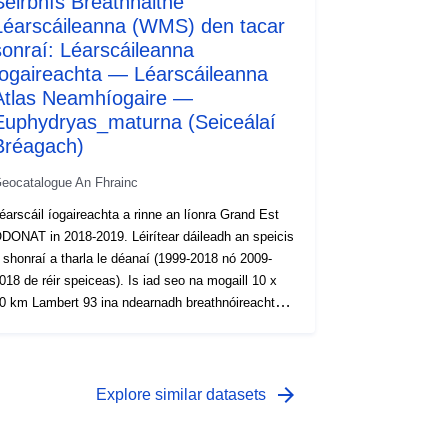
Seirbhís Breathnaithe
Léarscáileanna (WMS) den tacar
sonraí: Léarscáileanna
íogaireachta — Léarscáileanna
Atlas Neamhíogaire —
Euphydryas_maturna (Seiceálaí
Bréagach)
eocatalogue An Fhrainc
éarscáil íogaireachta a rinne an líonra Grand Est
ONAT in 2018-2019. Léirítear dáileadh an speicis
 shonraí a tharla le déanaí (1999-2018 nó 2009-
8 de réir speiceas). Is iad seo na mogaill 10 x
0 km Lambert 93 ina ndearnadh breathnóireacht
mháin ar a laghad de na speicis sa tréimhse is
Cuirfear aon bharúlacha san áireamh: is
éidir iad a ionchlannú daonraí, ach freisin daoine
r erratic. Is ionann an tsraith seo agus staid an
arrow_forward
Explore similar datasets
olais tráth a réadaithe, níor cheart a mheas go
hfuil sé uileghabhálach. Is féidir an speiceas a