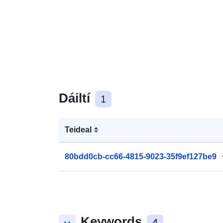
Dáiltí
1
Teideal
80bdd0cb-cc66-4815-9023-35f9ef127be9
Keywords
4