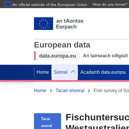
How do you know?
An official website of the European Union
European data
data.europa.eu
An tairseach oifigiú
Home
Sonraí
Acadamh data.europa
Home
Tacair shonraí
Fischuntersuc
Tacar
Westaustralien
sonraí