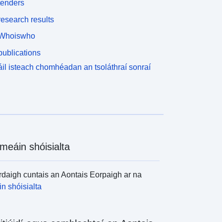
tenders
esearch results
Whoiswho
ublications
il isteach chomhéadan an tsoláthraí sonraí
meáin shóisialta
daigh cuntais an Aontais Eorpaigh ar na
n shóisialta