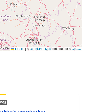
Leaflet
|
©
OpenStreetMap
contributors ©
GISCO
WMS