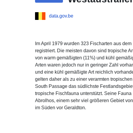
data.gov.be
Im April 1979 wurden 323 Fischarten aus dem
registriert. Die meisten davon sind tropische A
von warm gemäßigten (11%) und kühl gemäßigte
Arten waren jedoch nur in geringer Zahl vor
und eine kühl gemäßigte Art reichlich vorhan
gelten daher als zu einer verarmten tropische
South Passage das südlichste Festlandsgebie
tropische Fischfauna unterstützt. Seine Fauna 
Abrolhos, einem sehr viel größeren Gebiet von 
im Süden vor Geraldton.