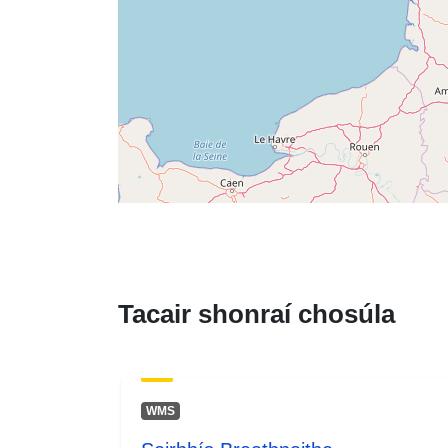
Tacair shonraí chosúla
WMS