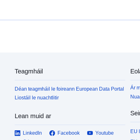
Féach treoracha léitheoireachta an chárta chomh
b
maith le cártaí PDF chun tuilleadh eolais a fháil.
F
m
Teagmháil
Eol
Ár m
Déan teagmháil le foireann European Data Portal
Nuac
Liostáil le nuachtlitir
Sei
Lean muid ar
EU 
LinkedIn
Facebook
Youtube