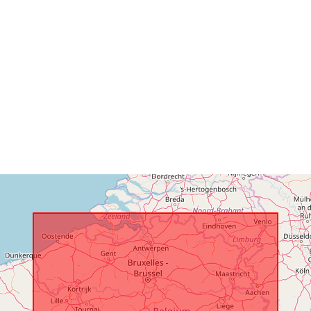
Aitheantóirí:
uriRef:
Cearta Rocht