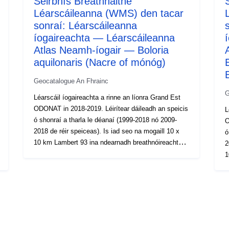
Seirbhís Breathnaithe
Léarscáileanna (WMS) den tacar
sonraí: Léarscáileanna
íogaireachta — Léarscáileanna
Atlas Neamh-íogair — Boloria
aquilonaris (Nacre of mónóg)
Geocatalogue An Fhrainc
G
Léarscáil íogaireachta a rinne an líonra Grand Est
ODONAT in 2018-2019. Léirítear dáileadh an speicis
L
ó shonraí a tharla le déanaí (1999-2018 nó 2009-
OD
2018 de réir speiceas). Is iad seo na mogaill 10 x
ó
10 km Lambert 93 ina ndearnadh breathnóireacht
201
amháin ar a laghad de na speicis sa tréimhse is
1
déanaí. Cuirfear aon bharúlacha san áireamh: is
a
féidir iad a ionchlannú daonraí, ach freisin daoine
déanaí. 
aonair erratic. Is ionann an tsraith seo agus staid an
f
eolais tráth a réadaithe, níor cheart a mheas go
aonai
bhfuil sé uileghabhálach. Is féidir an speiceas a
e
bheith ann lasmuigh de na limistéir shainaitheanta.
b