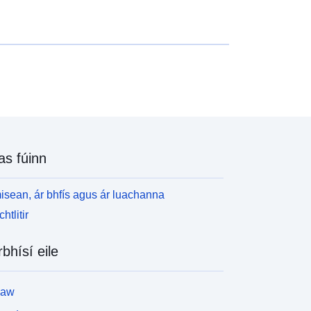
heith ann lasmuigh de na limistéir shainaitheanta.
éach treoracha léitheoireachta an chárta chomh
aith le cártaí PDF chun tuilleadh eolais a fháil.
as fúinn
isean, ár bhfís agus ár luachanna
htlitir
rbhísí eile
law