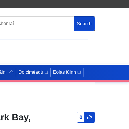
Search
áin
Doiciméadú
Eolas fúinn
rk Bay,
0