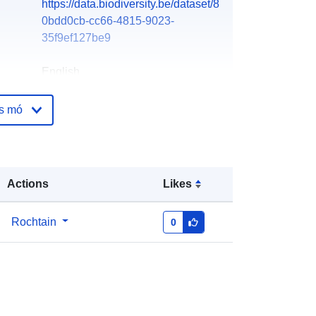
https://data.biodiversity.be/dataset/8
0bdd0cb-cc66-4815-9023-
35f9ef127be9
English
UNESCO OBIS
os mó
ála:
OBIS Secretariat - Secretariat -
Ríomhphost:
mailto:helpdesk@obis.org
Actions
Likes
óige:
Curtha le data.europa.eu:
28 July
Rochtain
0
2026
Nuashonraithe ar data.europa.eu:
29 July 2026
Comhordanáidí:
[ [ 2.54, 51.51 ], [