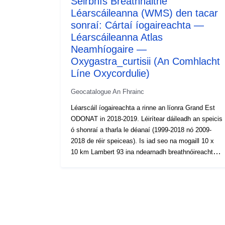
Seirbhís Breathnaithe
Léarscáileanna (WMS) den tacar
sonraí: Cártaí íogaireachta —
Léarscáileanna Atlas
Neamhíogaire —
Oxygastra_curtisii (An Comhlacht
Líne Oxycordulie)
Geocatalogue An Fhrainc
Léarscáil íogaireachta a rinne an líonra Grand Est
ODONAT in 2018-2019. Léirítear dáileadh an speicis
ó shonraí a tharla le déanaí (1999-2018 nó 2009-
2018 de réir speiceas). Is iad seo na mogaill 10 x
10 km Lambert 93 ina ndearnadh breathnóireacht
amháin ar a laghad de na speicis sa tréimhse is
déanaí. Cuirfear aon bharúlacha san áireamh: is
féidir iad a ionchlannú daonraí, ach freisin daoine
aonair erratic. Is ionann an tsraith seo agus staid an
eolais tráth a réadaithe, níor cheart a mheas go
bhfuil sé uileghabhálach. Is féidir an speiceas a