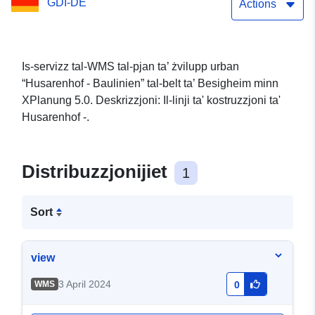
GDI-DE
Actions
Is-servizz tal-WMS tal-pjan ta’ żvilupp urban
“Husarenhof - Baulinien” tal-belt ta’ Besigheim minn
XPlanung 5.0. Deskrizzjoni: Il-linji ta' kostruzzjoni ta'
Husarenhof -.
Distribuzzjonijiet
1
Sort
view
3 April 2024
WMS
0