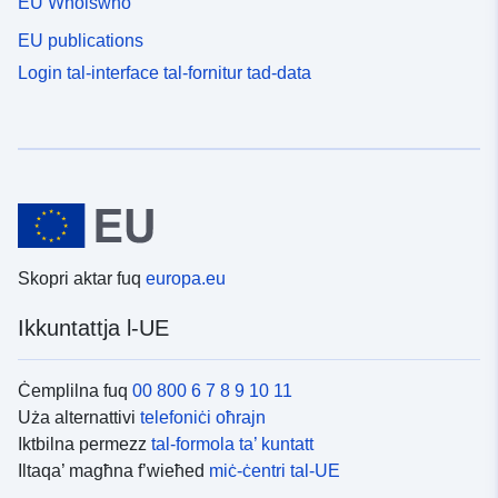
EU Whoiswho
EU publications
Login tal-interface tal-fornitur tad-data
Skopri aktar fuq
europa.eu
Ikkuntattja l-UE
Ċemplilna fuq
00 800 6 7 8 9 10 11
Uża alternattivi
telefoniċi oħrajn
Iktbilna permezz
tal-formola ta’ kuntatt
Iltaqa’ magħna f’wieħed
miċ-ċentri tal-UE