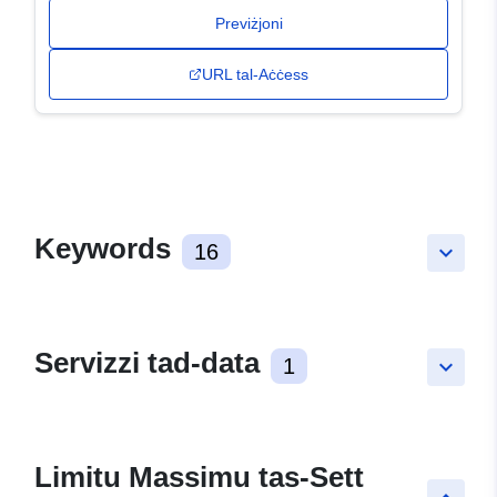
Previżjoni
URL tal-Aċċess
Keywords
16
keyboard_arrow_down
Servizzi tad-data
1
keyboard_arrow_down
Limitu Massimu tas-Sett