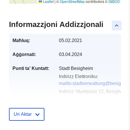
Leaflet
|
©
OpenStreetMap
contributors ©
GISCO
Informazzjoni Addizzjonali
keyboard_arrow_up
Maħluq:
05.02.2021
Aġġornati:
03.04.2024
Punti ta' Kuntatt:
Stadt Besigheim
Indirizz Elettroniku:
mailto:stadtverwaltung@besighei
Indirizz:
Marktplatz 12, Besigheim,
74354, Deutschland
URL:
http://www.besigheim.de
Uri Aktar
Reġistru tal-
Miżjud ma’ data.europa.eu:
Katalgu:
21 February 2026