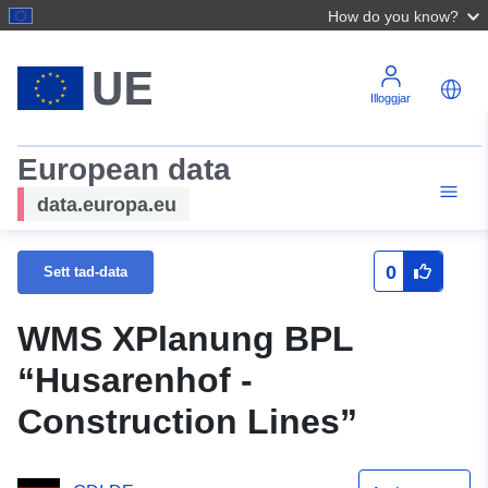
How do you know?
Illoggjar
European data
data.europa.eu
0
Sett tad-data
WMS XPlanung BPL
“Husarenhof -
Construction Lines”