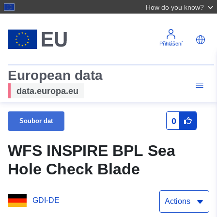
How do you know?
Přihlášení
European data
data.europa.eu
0
Soubor dat
WFS INSPIRE BPL Sea
Hole Check Blade
GDI-DE
Actions