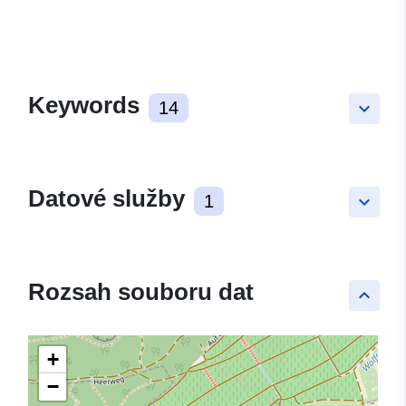
Keywords
14
keyboard_arrow_down
Datové služby
1
keyboard_arrow_down
Rozsah souboru dat
keyboard_arrow_up
+
−