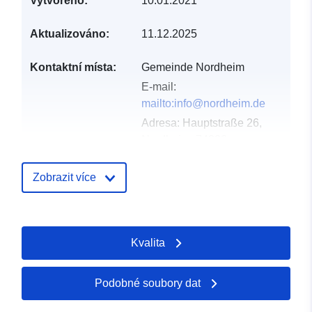
Vytvořeno:
10.01.2021
Aktualizováno:
11.12.2025
Kontaktní místa:
Gemeinde Nordheim
E-mail:
mailto:info@nordheim.de
Adresa:
Hauptstraße 26,
Nordheim, 74226,
Deutschland
Adresa URL:
Zobrazit více
http://www.nordheim.de
Katalogový
Přidáno do data.europa.eu:
Kvalita
záznam:
19 January 2026
Aktualizace údajů.europa.eu:
25 July 2026
Podobné soubory dat