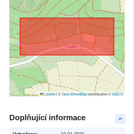
Leaflet
|
©
OpenStreetMap
contributors ©
GISCO
Doplňující informace
keyboard_arrow_up