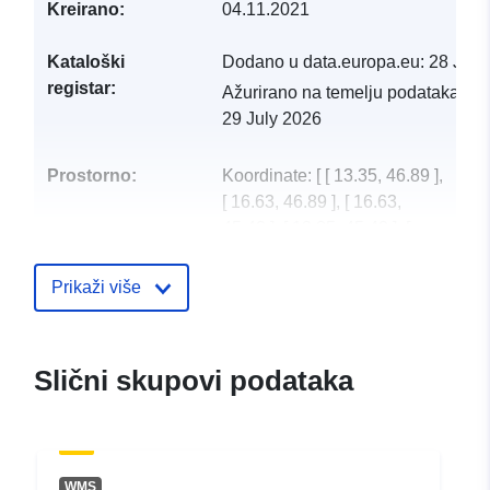
Kreirano:
04.11.2021
Kataloški
Dodano u data.europa.eu:
28 July
registar:
Ažurirano na temelju podataka.eu
29 July 2026
Prostorno:
Koordinate:
[ [ 13.35, 46.89 ],
[ 16.63, 46.89 ], [ 16.63,
45.42 ], [ 13.35, 45.42 ], [
13.35, 46.89 ] ]
Tip:
Polygon
Prikaži više
uriRef:
http://data.europa.eu/88u/dataset
7744-47e0-80dd-03ed3f05b2c2
Slični skupovi podataka
WMS