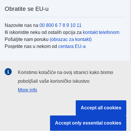
Obratite se EU-u
Nazovite nas na
00 800 6 7 8 9 10 11
Ili iskoristite neku od ostalih opcija za
kontakt telefonom
Pošaljite nam poruku
(obrazac za kontakt)
Posjetite nas u nekom od
centara EU-a
Društvene mreže
Koristimo kolačiće na ovoj stranici kako bismo
Potražite kanale EU-a na
društvenim mrežama
poboljšali vaše korisničko iskustvo
More info
Institucije i tijela EU-
Accept all cookies
Pretraživanje institucija i tijela EU-a
Accept only essential cookies