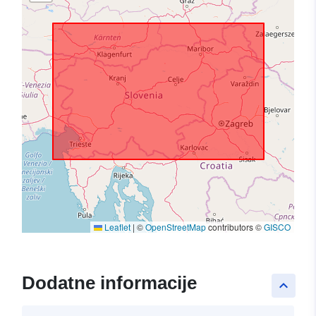
Leaflet
|
©
OpenStreetMap
contributors ©
GISCO
Dodatne informacije
keyboard_arrow_up