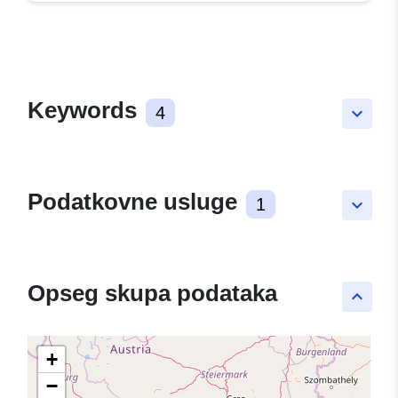
Keywords
4
keyboard_arrow_down
Podatkovne usluge
1
keyboard_arrow_down
Opseg skupa podataka
keyboard_arrow_up
+
−