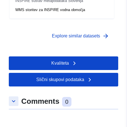
INSPIRE sustav metapodataka Slovenija
WMS storitev za INSPIRE vodna območja
arrow_forward
Explore similar datasets
Kvaliteta
Slični skupovi podataka
Comments
keyboard_arrow_down
0