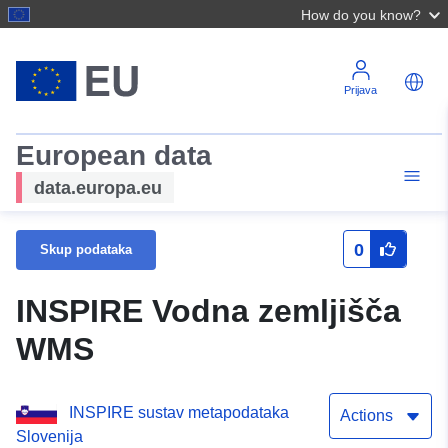
How do you know?
Prijava
European data
data.europa.eu
0
Skup podataka
INSPIRE Vodna zemljišča
WMS
INSPIRE sustav metapodataka
Actions
Slovenija