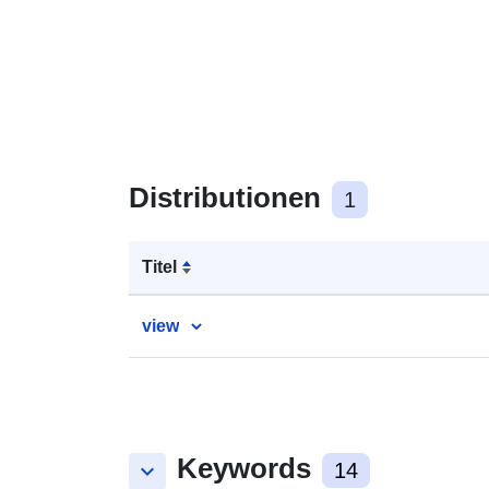
Distributionen
1
Titel
view
Keywords
keyboard_arrow_down
14