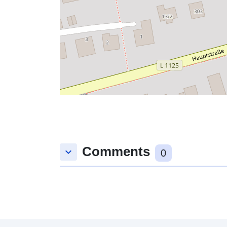
Comments
keyboard_arrow_down
0