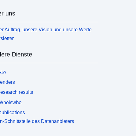
r uns
r Auftrag, unsere Vision und unsere Werte
letter
ere Dienste
law
tenders
esearch results
Whoiswho
ublications
n-Schnittstelle des Datenanbieters