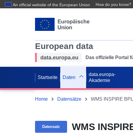
How do you know?
An official website of the European Union
European data
data.europa.eu
Das offizielle Portal
data.europa-
Startseite
Daten
Akademie
Home
Datensätze
WMS INSPIRE BPL W
WMS INSPIRE 
Datensatz