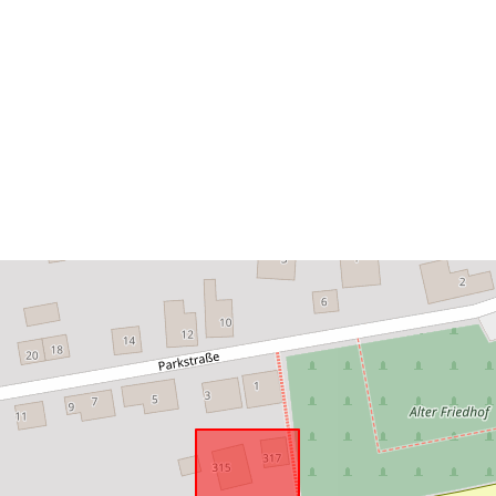
Konform mit:
uriRef: