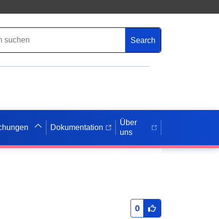
Search
Über
ichungen
Dokumentation
uns
0