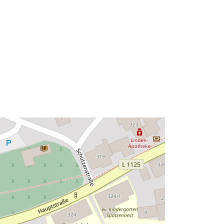
Typ:
Polygon
Ressource:
http://data.europa.eu/eli/reg/2009/97
6
http://data.europa.eu/88u/dataset/80
ef20fc-197a-492c-8a66-
90e9982f6ea1