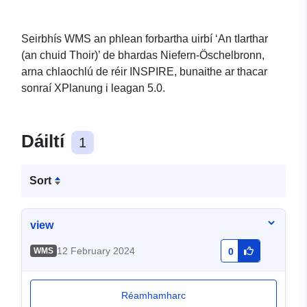
Seirbhís WMS an phlean forbartha uirbí ‘An tIarthar
(an chuid Thoir)’ de bhardas Niefern-Öschelbronn,
arna chlaochlú de réir INSPIRE, bunaithe ar thacar
sonraí XPlanung i leagan 5.0.
Dáiltí
1
Sort
view
12 February 2024
WMS
0
Réamhamharc