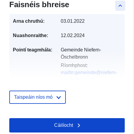
Faisnéis bhreise
keyboard_arrow_up
Arna chruthú:
03.01.2022
Nuashonraithe:
12.02.2024
Pointí teagmhála:
Gemeinde Niefern-
Öschelbronn
Ríomhphost:
mailto:gemeinde@niefern-
oeschelbronn.de
Seoladh:
Friedenstr. 11,
Niefern-Öschelbronn,
Taispeáin níos mó
75223, Deutschland
URL:
http://www.niefern-
oeschelbronn.de
Cáilíocht
Taifead Catalóige:
Curtha le data.europa.eu:
21