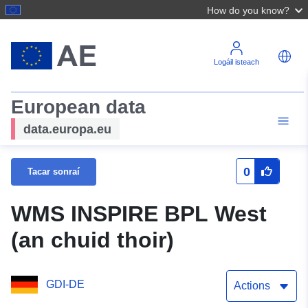
How do you know?
Logáil isteach
European data
data.europa.eu
0
Tacar sonraí
WMS INSPIRE BPL West
(an chuid thoir)
GDI-DE
Actions