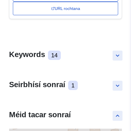
URL rochtana
Keywords
14
keyboard_arrow_down
Seirbhísí sonraí
1
keyboard_arrow_down
Méid tacar sonraí
keyboard_arrow_up