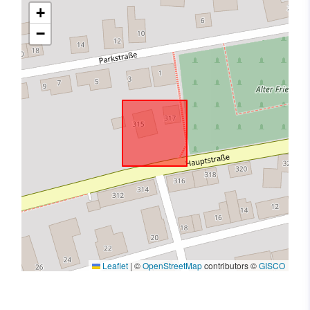
+
−
Leaflet
|
©
OpenStreetMap
contributors ©
GISCO