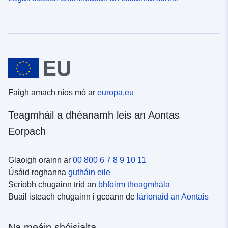
Faigh amach níos mó ar
europa.eu
Teagmháil a dhéanamh leis an Aontas
Eorpach
Glaoigh orainn ar
00 800 6 7 8 9 10 11
Úsáid roghanna
gutháin eile
Scríobh chugainn tríd an
bhfoirm theagmhála
Buail isteach chugainn i gceann de
lárionaid an Aontais
Na meáin shóisialta