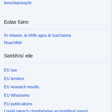
Inrochtaineacht
Eolas fúinn
Ár misean, ár bhfís agus ár luachanna
Nuachtlitir
Seirbhísí eile
EU law
EU tenders
EU research results
EU Whoiswho
EU publications
Logáil isteach chomhéadan an tsoláthraí sonraí