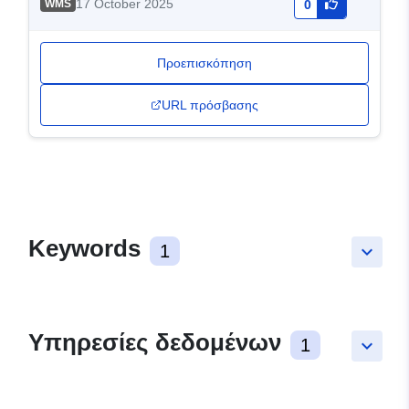
17 October 2025
WMS
0
Προεπισκόπηση
URL πρόσβασης
Keywords
1
keyboard_arrow_down
Υπηρεσίες δεδομένων
1
keyboard_arrow_down