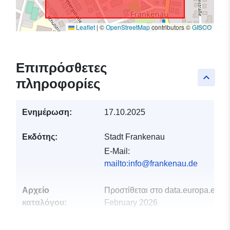
Leaflet
|
©
OpenStreetMap
contributors ©
GISCO
Επιπρόσθετες
keyboard_arrow_up
πληροφορίες
Ενημέρωση:
17.10.2025
Εκδότης:
Stadt Frankenau
E-Mail:
mailto:info@frankenau.de
Αρχείο
Προστίθεται στο data.europa.eu:
2
καταλόγου:
February 2026
Επικαιροποιήθηκε στα data.europa
25 July 2026