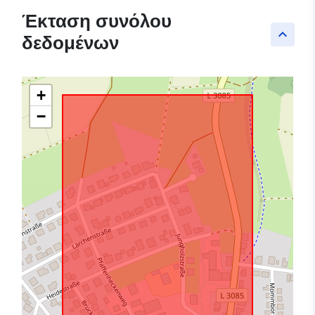
Έκταση συνόλου
keyboard_arrow_up
δεδομένων
+
−