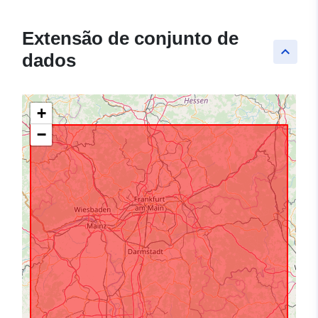
Extensão de conjunto de
keyboard_arrow_up
dados
+
−