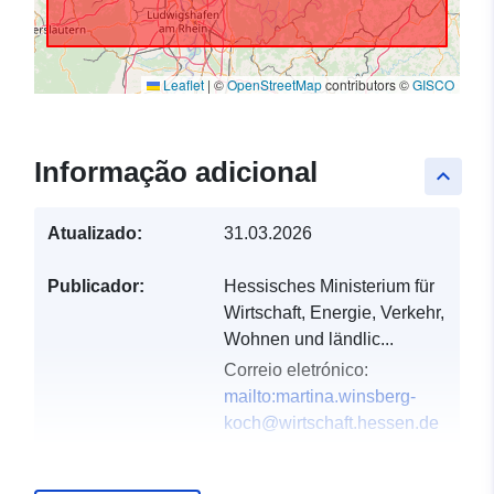
Leaflet
|
©
OpenStreetMap
contributors ©
GISCO
Informação adicional
keyboard_arrow_up
Atualizado:
31.03.2026
Publicador:
Hessisches Ministerium für
Wirtschaft, Energie, Verkehr,
Wohnen und ländlic...
Correio eletrónico:
mailto:martina.winsberg-
koch@wirtschaft.hessen.de
Registo do
Acrescentado à data.europa.eu: