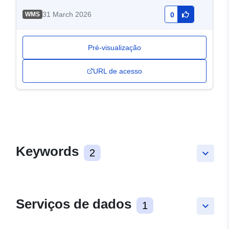
31 March 2026
WMS
0
Pré-visualização
URL de acesso
Keywords
2
keyboard_arrow_down
Serviços de dados
1
keyboard_arrow_down