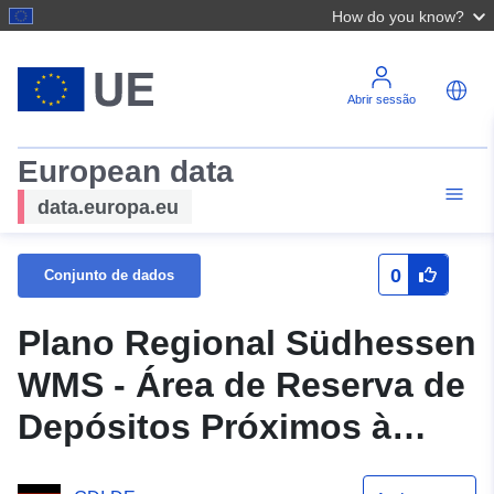
How do you know?
Abrir sessão
European data
data.europa.eu
0
Conjunto de dados
Plano Regional Südhessen
WMS - Área de Reserva de
Depósitos Próximos à
Superfície