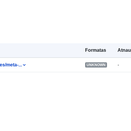
Identifikatoria
uriRef:
Prieigos teis
Formatas
Atnau
Versijos
es/meta-...
pastabos:
-
UNKNOWN