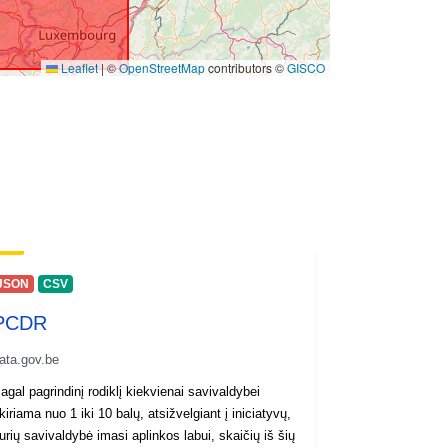
Leaflet
|
©
OpenStreetMap
contributors ©
GISCO
JSON
CSV
PCDR
ata.gov.be
agal pagrindinį rodiklį kiekvienai savivaldybei
kiriama nuo 1 iki 10 balų, atsižvelgiant į iniciatyvų,
urių savivaldybė imasi aplinkos labui, skaičių iš šių