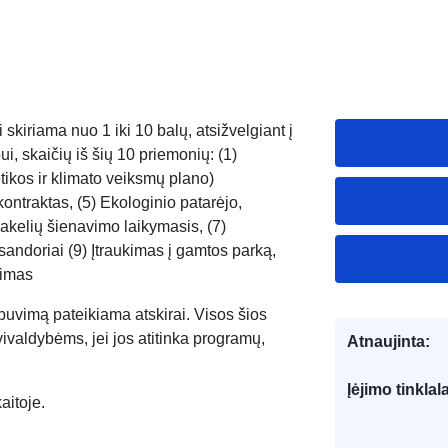
 skiriama nuo 1 iki 10 balų, atsižvelgiant į
ui, skaičių iš šių 10 priemonių: (1)
kos ir klimato veiksmų plano)
ontraktas, (5) Ekologinio patarėjo,
kelių šienavimo laikymasis, (7)
andoriai (9) Įtraukimas į gamtos parką,
vimas
buvimą pateikiama atskirai. Visos šios
vivaldybėms, jei jos atitinka programų,
Atnaujinta:
Įėjimo tinklal
aitoje.