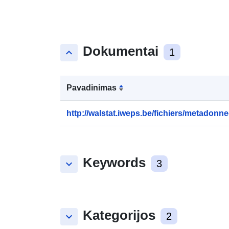
Dokumentai
keyboard_arrow_up
1
Pavadinimas
http://walstat.iweps.be/fichiers/metadonne
Keywords
keyboard_arrow_down
3
Kategorijos
keyboard_arrow_down
2