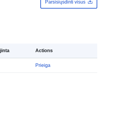
Parsisiųsdinti visus
i:
811308-5
http://data.europa.eu/88u/dataset/81
1308-5
ės:
public
jinta
Actions
Programme(s) mis en place par les
communes en faveur de
Prieiga
l’environnement