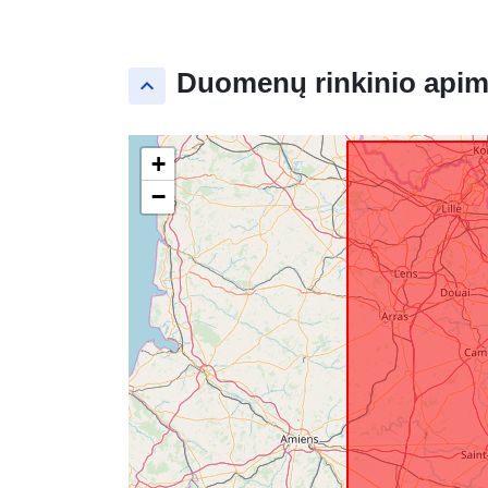
Duomenų rinkinio apim
keyboard_arrow_up
+
−