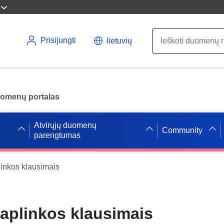
Prisijungti
lietuvių
uomenų portalas
Atvirųjų duomenų
Community
parengtumas
linkos klausimais
 aplinkos klausimais