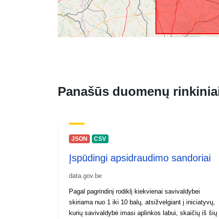
Panašūs duomenų rinkinia
JSON
CSV
Įspūdingi apsidraudimo sandoriai
data.gov.be
Pagal pagrindinį rodiklį kiekvienai savivaldybei
skiriama nuo 1 iki 10 balų, atsižvelgiant į iniciatyvų,
kurių savivaldybė imasi aplinkos labui, skaičių iš šių