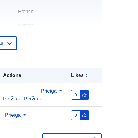
French
IWEPS
Julien Charlier
au
El. paštas:
mailto:j.charlier@iweps.be
as:
Pridėta prie duomenų.europa.eu:
26 April 2023
Actions
Likes
Atnaujinta informacija apie duomenis.europa.eu:
30 July 2026
Prieiga
0
Peržiūra. Peržiūra
Koordinatės:
[ [ 2.54, 50.85 ], [ 6.41,
50.85 ], [ 6.41, 49.49 ], [ 2.54, 49.49 ],
Prieiga
0
[ 2.54, 50.85 ] ]
Rūšis:
Polygon