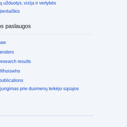
 užduotys, vizija ir vertybės
ienlaiškis
os paslaugos
law
tenders
esearch results
Whoiswho
ublications
ijungimas prie duomenų teikėjo sąsajos