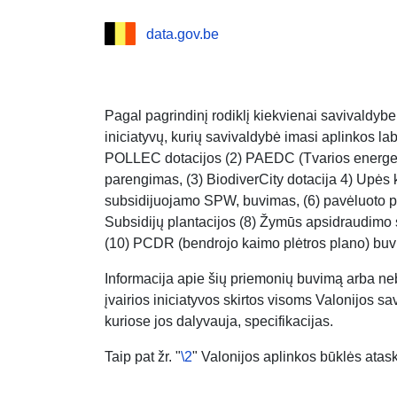
data.gov.be
Pagal pagrindinį rodiklį kiekvienai savivaldybei
iniciatyvų, kurių savivaldybė imasi aplinkos lab
POLLEC dotacijos (2) PAEDC (Tvarios energeti
parengimas, (3) BiodiverCity dotacija 4) Upės k
subsidijuojamo SPW, buvimas, (6) pavėluoto pa
Subsidijų plantacijos (8) Žymūs apsidraudimo s
(10) PCDR (bendrojo kaimo plėtros plano) bu
Informacija apie šių priemonių buvimą arba ne
įvairios iniciatyvos skirtos visoms Valonijos sa
kuriose jos dalyvauja, specifikacijas.
Taip pat žr. "
\2
" Valonijos aplinkos būklės atask