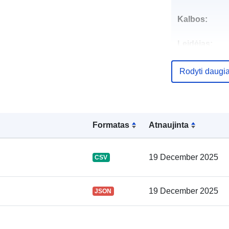
Kalbos:
Leidėjas:
Kontaktinis
Rodyti daugi
punktas:
Katalogo įraš
Formatas
Atnaujinta
19 December 2025
CSV
Erdviniai
duomenys:
19 December 2025
JSON