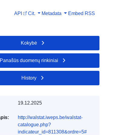
API
Cit.
Metadata
Embed
RSS
Kokybė
Panašūs duomenų rinkiniai
History
19.12.2025
apis:
http://walstat.iweps.be/walstat-
catalogue.php?
indicateur_id=811308&ordre=5#