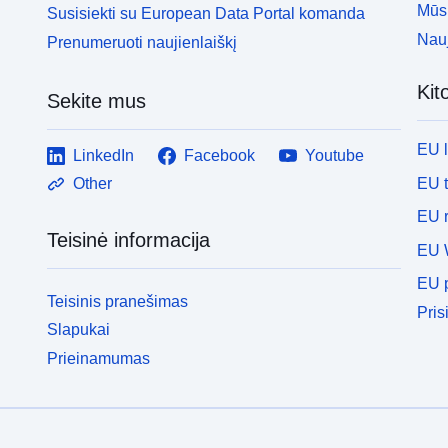
Mūsų
Susisiekti su European Data Portal komanda
Nauj
Prenumeruoti naujienlaiškį
Kit
Sekite mus
EU 
LinkedIn
Facebook
Youtube
EU 
Other
EU r
Teisinė informacija
EU 
EU p
Teisinis pranešimas
Pris
Slapukai
Prieinamumas