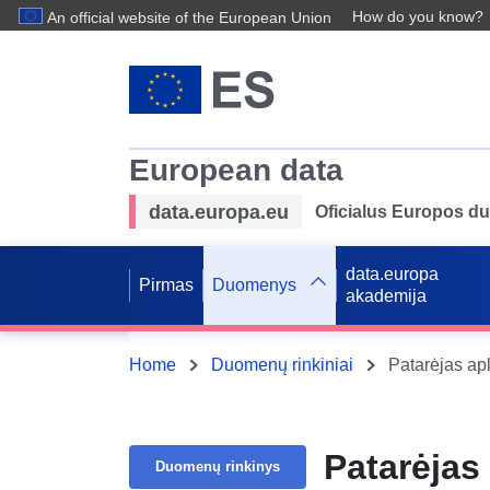
How do you know?
An official website of the European Union
European data
data.europa.eu
Oficialus Europos d
data.europa
Pirmas
Duomenys
akademija
Home
Duomenų rinkiniai
Patarėjas ap
Patarėjas
Duomenų rinkinys