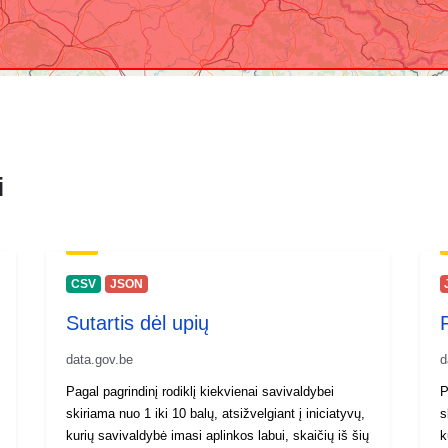
i
CSV
JSON
Sutartis dėl upių
data.gov.be
d
Pagal pagrindinį rodiklį kiekvienai savivaldybei
P
skiriama nuo 1 iki 10 balų, atsižvelgiant į iniciatyvų,
s
kurių savivaldybė imasi aplinkos labui, skaičių iš šių
k