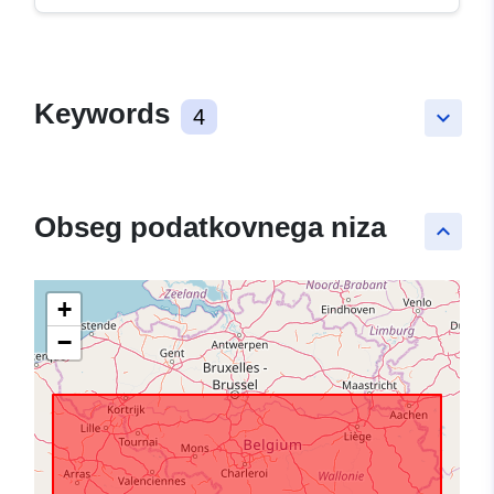
Keywords
4
keyboard_arrow_down
Obseg podatkovnega niza
keyboard_arrow_up
+
−