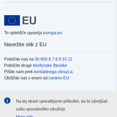
To spletišče upravlja
europa.eu
Navežite stik z EU
Pokličite nas na
00 800 6 7 8 9 10 11
Pokličite druge
telefonske številke
Pišite nam prek
kontaktnega obrazca
Obiščite nas v enem od
centrov EU
Družbeni mediji
Na tej strani uporabljamo piškotke, da bi izboljšali
Iskanje po
družbenih medijih EU
vašo uporabniško izkušnjo
More info