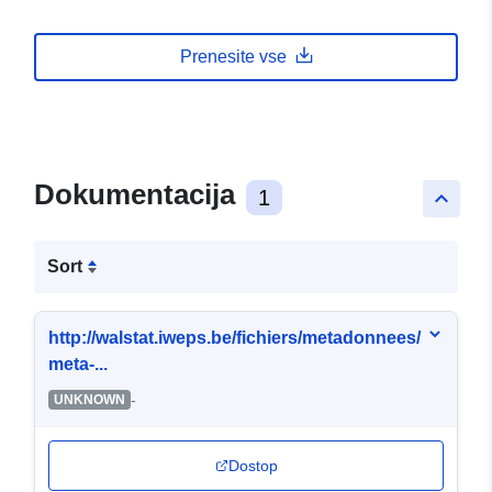
Prenesite vse
Dokumentacija
1
keyboard_arrow_up
Sort
http://walstat.iweps.be/fichiers/metadonnees/
meta-...
-
UNKNOWN
Dostop