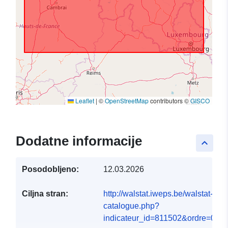
Leaflet
|
©
OpenStreetMap
contributors ©
GISCO
Dodatne informacije
keyboard_arrow_up
Posodobljeno:
12.03.2026
Ciljna stran:
http://walstat.iweps.be/walstat-
catalogue.php?
indicateur_id=811502&ordre=0#