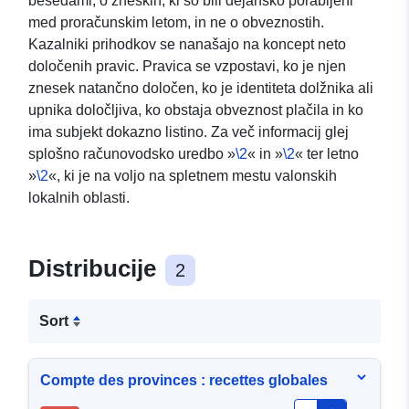
besedami, o zneskih, ki so bili dejansko porabljeni
med proračunskim letom, in ne o obveznostih.
Kazalniki prihodkov se nanašajo na koncept neto
določenih pravic. Pravica se vzpostavi, ko je njen
znesek natančno določen, ko je identiteta dolžnika ali
upnika določljiva, ko obstaja obveznost plačila in ko
ima subjekt dokazno listino. Za več informacij glej
splošno računovodsko uredbo »
\2
« in »
\2
« ter letno
»
\2
«, ki je na voljo na spletnem mestu valonskih
lokalnih oblasti.
Distribucije
2
Sort
Compte des provinces : recettes globales