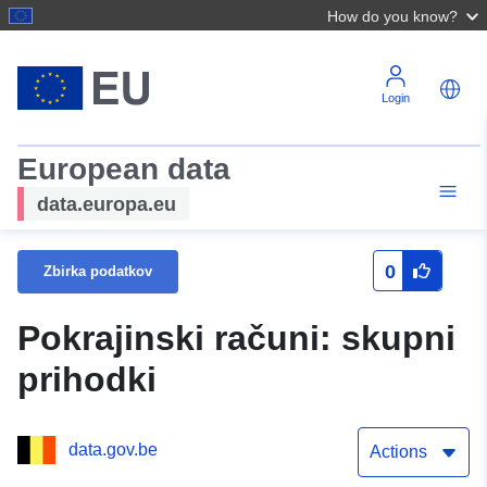
How do you know?
Login
European data
data.europa.eu
0
Zbirka podatkov
Pokrajinski računi: skupni
prihodki
data.gov.be
Actions