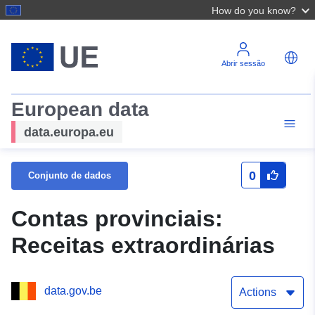
How do you know?
Abrir sessão
European data
data.europa.eu
0
Conjunto de dados
Contas provinciais:
Receitas extraordinárias
data.gov.be
Actions