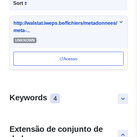
Sort
http://walstat.iweps.be/fichiers/metadonnees/
meta-...
-
UNKNOWN
Acesso
Keywords
4
keyboard_arrow_down
Extensão de conjunto de
keyboard_arrow_up