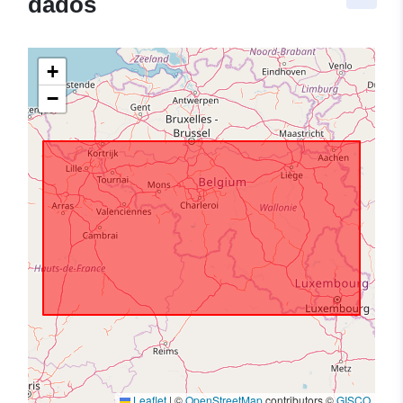
dados
+
−
Leaflet
|
©
OpenStreetMap
contributors ©
GISCO