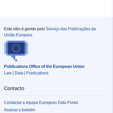
documento comprovativo está na posse da entidade.
Para obter mais informações, consulte o Regulamento
Geral de Contabilidade "[\2](\1)" e "[\2](\1)", bem como o
anual "[\2](\1)" disponível online no site das autoridades
locais da Valónia.
Este sítio é gerido pelo
Serviço das Publicações da
União Europeia
Publications Office of the European Union
Law | Data | Publications
Contacto
Contactar a equipa European Data Portal
Assinar o boletim