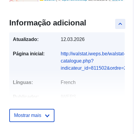
Informação adicional
keyboard_arrow_up
Atualizado:
12.03.2026
Página inicial:
http://walstat.iweps.be/walstat-
catalogue.php?
indicateur_id=811502&ordre=2#
Línguas:
French
Publicador:
IWEPS
Pontos de
Régine Paque
Mostrar mais
contacto:
Correio eletrónico:
mailto:r.paque@iweps.be