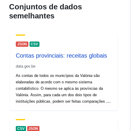
Conjuntos de dados
Registo do
Acrescentado à data.europa.eu:
semelhantes
catálogo:
26 April 2023
Atualizado em data.europa.eu:
30 July 2026
JSON
CSV
Espacial:
Coordenadas:
[ [ 2.54, 50.85
], [ 6.41, 50.85 ], [ 6.41, 49.49
Contas provinciais: receitas globais
], [ 2.54, 49.49 ], [ 2.54, 50.85
data.gov.be
] ]
As contas de todos os municípios da Valónia são
Tipo:
Polygon
elaboradas de acordo com o mesmo sistema
contabilístico. O mesmo se aplica às províncias da
Identificadores:
811502-2
Valónia. Assim, para cada um dos dois tipos de
instituições públicas, podem ser feitas comparações ao
uriRef:
http://data.europa.eu/88u/dataset/
longo do tempo (evolução das despesas e receitas do
2
…) e no espaço. Os indicadores de receita global para
as províncias listadas no WalStat são: - Total das
Direitos de
public
receitas provinciais (ordinárias e extraordinárias) per
CSV
JSON