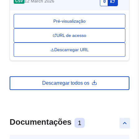
12 March 2026
CSV
0
Pré-visualização
URL de acesso
Descarregar URL
Descarregar todos os
Documentações
1
keyboard_arrow_up