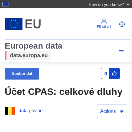
How do you know?
Přihlášení
European data
data.europa.eu
0
Soubor dat
Účet CPAS: celkové dluhy
data.gov.be
Actions