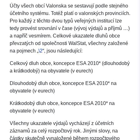
Účty všech obcí Valonska se sestavují podle stejného
účetního systému. Totéž platí o valonských provinciích.
Pro každý z těchto dvou typů veřejných institucí lze
tedy provést srovnání v čase (vývoj výdajů a příjmů …)
a napříč vesmírem. Celkové ukazatele dluhů obce
převzatých od společnosti WalStat, všechny založené
na pojmech „
\2
“, jsou následující:
Celkový dluh obce, koncepce ESA 2010* (dlouhodobý
a krátkodobý) na obyvatele (v eurech)
Dlouhodobý dluh obce, koncepce ESA 2010* na
obyvatele (v eurech)
Krátkodobý dluh obce, koncepce ESA 2010* na
obyvatele (v eurech)
Všechny ukazatele výdajů vycházejí z účetních
záznamů za celý rozpočtový rok. Jinými slovy, na
částky skutečně vynaložené během rozpočtového