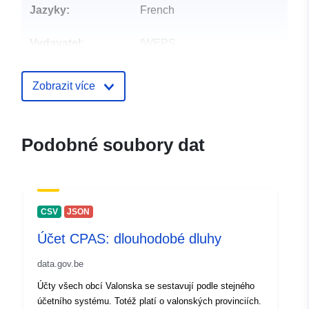
Jazyky:
French
Vydavatel:
IWEPS
Kontaktní místa:
Régine Paque
Zobrazit více
E-mail:
mailto:r.paque@iweps.be
Podobné soubory dat
Katalogový
Přidáno do data.europa.eu:
záznam:
26 April 2023
Aktualizace údajů.europa.eu:
30 July 2026
CSV
JSON
Účet CPAS: dlouhodobé dluhy
Místní:
Souřadnice:
[ [ 2.54, 50.85 ],
[ 6.41, 50.85 ], [ 6.41, 49.49 ],
data.gov.be
[ 2.54, 49.49 ], [ 2.54, 50.85 ]
Účty všech obcí Valonska se sestavují podle stejného
]
účetního systému. Totéž platí o valonských provinciích.
Typ:
Polygon