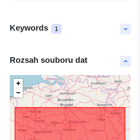
Keywords
1
keyboard_arrow_down
Rozsah souboru dat
keyboard_arrow_up
+
−