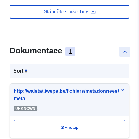
Stáhněte si všechny
Dokumentace
1
keyboard_arrow_up
Sort
http://walstat.iweps.be/fichiers/metadonnees/
meta-...
-
UNKNOWN
Přístup