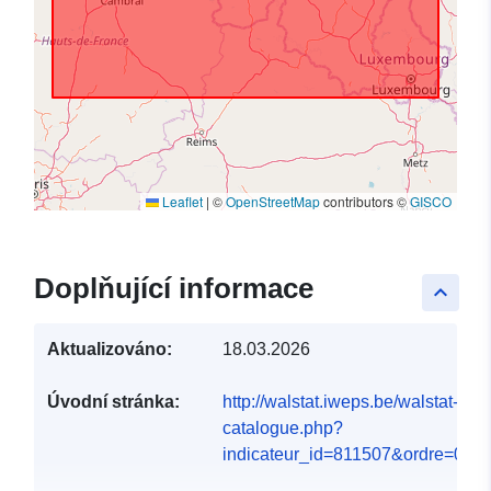
Leaflet
|
©
OpenStreetMap
contributors ©
GISCO
Doplňující informace
keyboard_arrow_up
Aktualizováno:
18.03.2026
Úvodní stránka:
http://walstat.iweps.be/walstat-
catalogue.php?
indicateur_id=811507&ordre=0#