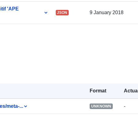
tif 'APE
9 January 2018
JSON
Identificatori:
uriRef:
Drepturi de
acces:
Observații
Format
Actual
versiune:
es/meta-...
-
UNKNOWN