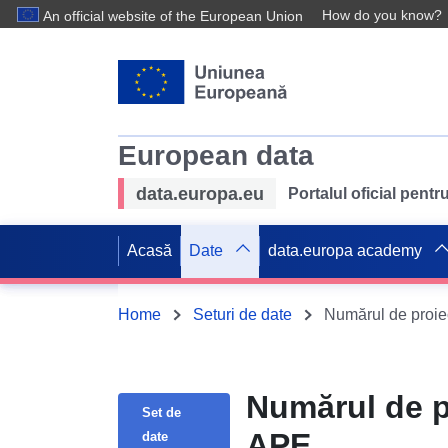
How do you know?
An official website of the European Union
European data
data.europa.eu
Portalul oficial pent
Acasă
Date
data.europa academy
Home
Seturi de date
Numărul de proiect
Numărul de pr
Set de
APE
date