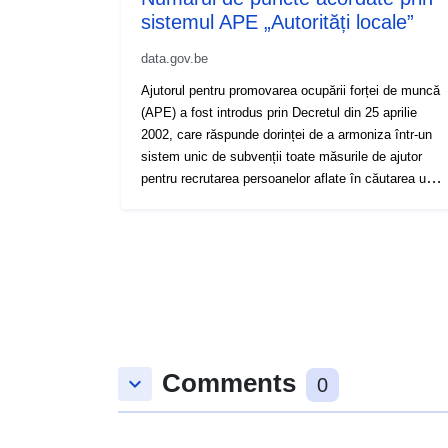
sistemul APE „Autorități locale”
data.gov.be
Ajutorul pentru promovarea ocupării forței de muncă
(APE) a fost introdus prin Decretul din 25 aprilie
2002, care răspunde dorinței de a armoniza într-un
sistem unic de subvenții toate măsurile de ajutor
pentru recrutarea persoanelor aflate în căutarea unui
loc de muncă existente în 2002, și anume: Al treilea
circuit al muncii (TCT), Proiectul regional de
integrare pe piața forței de muncă (PRIME), Fondul
bugetar interdepartamental pentru ocuparea forței de
muncă (FBIE), Agentul contractual subvenționat
(ACS), Legea-program, Autoritățile locale ACS, A.R.
258 și Decretul din 19 mai 1994. Acest sistem
sprijină recrutarea persoanelor aflate în căutarea
Comments
unui loc de muncă în diferite sectoare: autoritățile
keyboard_arrow_down
0
publice locale, autoritățile regionale și comunitare,
sectorul pieței, sectorul non-piață și educația (prin
acorduri de cooperare cu Comunitatea Franceză).