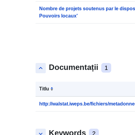
Nombre de projets soutenus par le disposi
Pouvoirs locaux'
Documentații
keyboard_arrow_up
1
Titlu
http://walstat.iweps.be/fichiers/metadonne
Keywords
keyboard_arrow_down
2