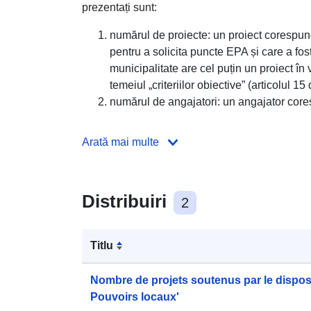
prezentați sunt:
numărul de proiecte: un proiect corespu
pentru a solicita puncte EPA și care a fos
municipalitate are cel puțin un proiect î
temeiul „criteriilor obiective” (articolul 1
numărul de angajatori: un angajator cores
Arată mai multe
Distribuiri
2
Titlu
Nombre de projets soutenus par le disposi
Pouvoirs locaux'