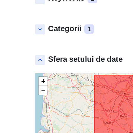
Categorii
keyboard_arrow_down
1
Sfera setului de date
keyboard_arrow_up
+
−