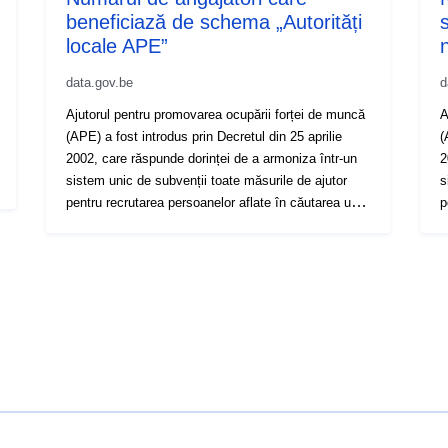
beneficiază de schema „Autorități
locale APE”
data.gov.be
d
Ajutorul pentru promovarea ocupării forței de muncă
A
(APE) a fost introdus prin Decretul din 25 aprilie
(
2002, care răspunde dorinței de a armoniza într-un
2
sistem unic de subvenții toate măsurile de ajutor
s
pentru recrutarea persoanelor aflate în căutarea unui
p
loc de muncă existente în 2002, și anume: Al treilea
l
circuit al muncii (TCT), Proiectul regional de
c
integrare pe piața forței de muncă (PRIME), Fondul
i
bugetar interdepartamental pentru ocuparea forței de
b
muncă (FBIE), Agentul contractual subvenționat
m
(ACS), Legea-program, Autoritățile locale ACS, A.R.
(
258 și Decretul din 19 mai 1994. Acest sistem
2
sprijină recrutarea persoanelor aflate în căutarea
s
unui loc de muncă în diferite sectoare: autoritățile
u
publice locale, autoritățile regionale și comunitare,
p
sectorul pieței, sectorul non-piață și educația (prin
s