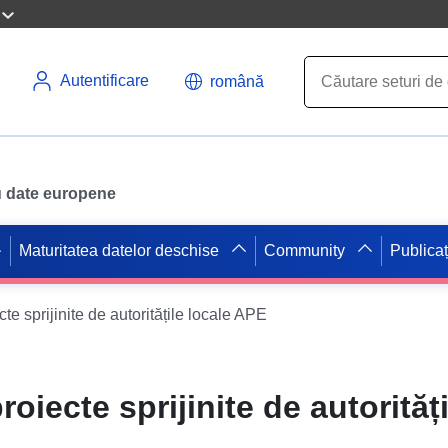
Autentificare
română
ru date europene
Maturitatea datelor deschise
Community
Publicaț
e sprijinite de autoritățile locale APE
oiecte sprijinite de autorități