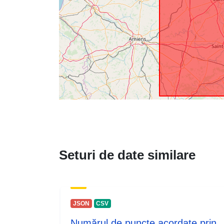
Seturi de date similare
JSON
CSV
Numărul de puncte acordate prin