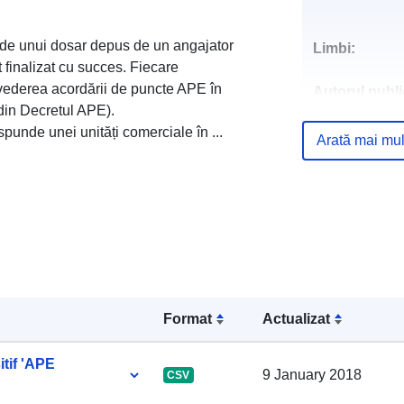
nde unui dosar depus de un angajator
Limbi:
t finalizat cu succes. Fiecare
n vederea acordării de puncte APE în
Autorul public
5 din Decretul APE).
punde unei unități comerciale în ...
Puncte de
Arată mai mul
contact:
Registru cata
Format
Actualizat
tif 'APE
9 January 2018
CSV
Spațial: