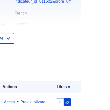
indicateur_id=811602&ordre=0#
French
ării:
IWEPS
Valérie Vander Stricht
te
E-mail:
mailto:v.vanderstricht@iweps.be
Muriel Fonder
E-mail:
mailto:m.fonder@iweps.be
log:
Adăugat la data.europa.eu:
26 April 2023
Informații actualizate la data a.europa.eu:
Actions
Likes
30 July 2026
Acces
Previzualizare
0
Coordonate:
[ [ 2.54, 50.85 ], [ 6.41,
50.85 ], [ 6.41, 49.49 ], [ 2.54, 49.49 ],