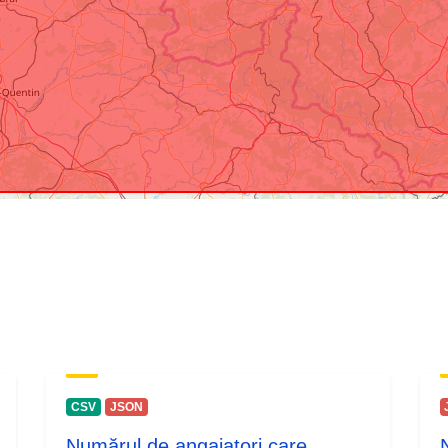
CSV
JSON
Numărul de angajatori care