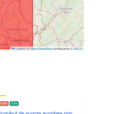
Leaflet
|
©
OpenStreetMap
contributors ©
GISCO
JSON
CSV
Numărul de puncte acordate prin