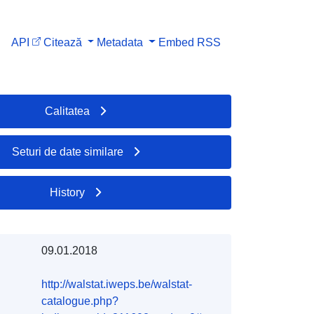
API
Citează
Metadata
Embed
RSS
Calitatea
Seturi de date similare
History
09.01.2018
http://walstat.iweps.be/walstat-
catalogue.php?