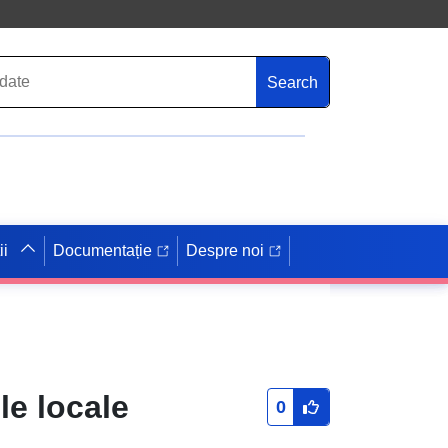
Search
ii
Documentație
Despre noi
le locale
0