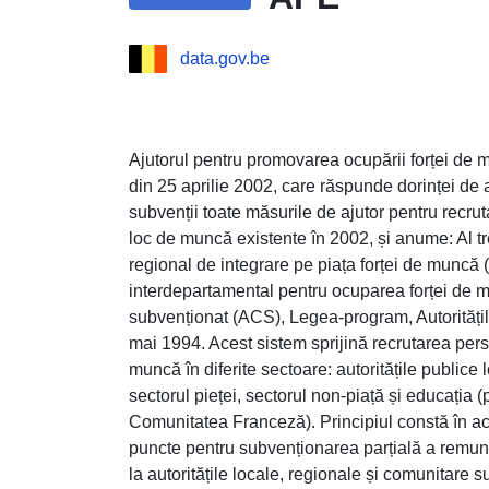
data.gov.be
Ajutorul pentru promovarea ocupării forței de 
din 25 aprilie 2002, care răspunde dorinței de 
subvenții toate măsurile de ajutor pentru recru
loc de muncă existente în 2002, și anume: Al tre
regional de integrare pe piața forței de muncă
interdepartamental pentru ocuparea forței de 
subvenționat (ACS), Legea-program, Autoritățil
mai 1994. Acest sistem sprijină recrutarea pers
muncă în diferite sectoare: autoritățile publice 
sectorul pieței, sectorul non-piață și educația 
Comunitatea Franceză). Principiul constă în a
puncte pentru subvenționarea parțială a remune
la autoritățile locale, regionale și comunitare su