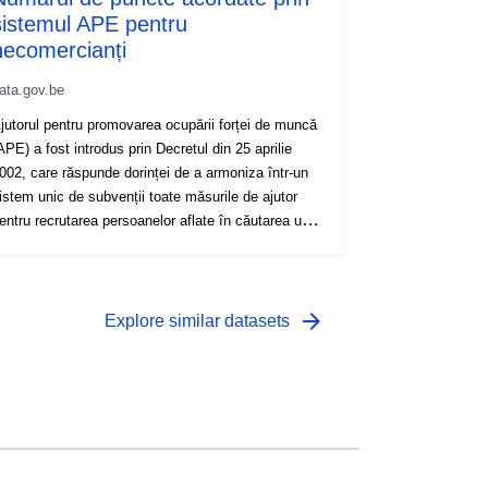
sistemul APE pentru
necomercianți
ata.gov.be
jutorul pentru promovarea ocupării forței de muncă
APE) a fost introdus prin Decretul din 25 aprilie
002, care răspunde dorinței de a armoniza într-un
istem unic de subvenții toate măsurile de ajutor
entru recrutarea persoanelor aflate în căutarea unui
oc de muncă existente în 2002, și anume: Al treilea
ircuit al muncii (TCT), Proiectul regional de
ntegrare pe piața forței de muncă (PRIME), Fondul
ugetar interdepartamental pentru ocuparea forței de
arrow_forward
Explore similar datasets
uncă (FBIE), Agentul contractual subvenționat
ACS), Legea-program, Autoritățile locale ACS, A.R.
58 și Decretul din 19 mai 1994. Acest sistem
prijină recrutarea persoanelor aflate în căutarea
nui loc de muncă în diferite sectoare: autoritățile
ublice locale, autoritățile regionale și comunitare,
ectorul pieței, sectorul non-piață și educația (prin