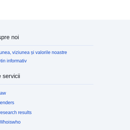
corduri de cooperare cu Comunitatea Franceză).
rincipiul constă în acordarea de ajutoare anuale
ub formă de puncte pentru subvenționarea parțială
 remunerării lucrătorilor. Numai APE necomerciale
unt luate în considerare aici. Indicatorii prezentați
pre noi
unt: 1. numărul de proiecte: un proiect corespunde
nui dosar depus de un angajator pentru a solicita
uncte EPA și care a fost finalizat cu succes. 2.
unea, viziunea și valorile noastre
umărul de angajatori: un angajator corespunde unei
tin informativ
nități comerciale în sensul Banque Carrefour des
ntreprises (BCE). Societățile sunt luate în
 servicii
onsiderare în funcție de localizarea sediului lor
ocial. 3. numărul de puncte acordate: un punct
ste definit în Decretul din 25 aprilie 2002. Valoarea
law
unctului APE, stabilită la 2970,86 EUR în 2013,
ste indexată automat în funcție de evoluția
tenders
ndicelui de sănătate.
esearch results
Whoiswho