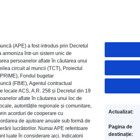
muncă (APE) a fost introdus prin Decretul
a armoniza într-un sistem unic de
tarea persoanelor aflate în căutarea unui
ilea circuit al muncii (TCT), Proiectul
 (PRIME), Fondul bugetar
muncă (FBIE), Agentul contractual
e locale ACS, A.R. 258 și Decretul din 19
oanelor aflate în căutarea unui loc de
locale, autoritățile regionale și comunitare,
Actualizat:
(prin acorduri de cooperare cu
cordarea de ajutoare anuale sub formă de
Pagina de
rării lucrătorilor. Numai APE referitoare
destinație:
nt luate în considerare aici. Indicatorii