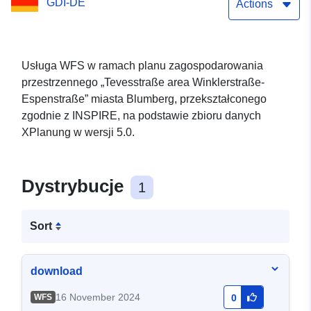
GDI-DE
Actions
Usługa WFS w ramach planu zagospodarowania
przestrzennego „Tevesstraße area Winklerstraße-
Espenstraße” miasta Blumberg, przekształconego
zgodnie z INSPIRE, na podstawie zbioru danych
XPlanung w wersji 5.0.
Dystrybucje
1
Sort
download
16 November 2024
WFS
0