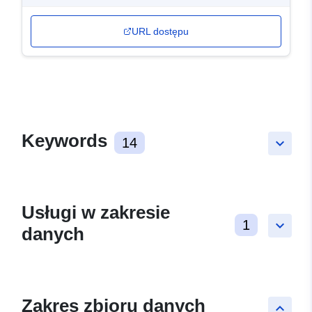
URL dostępu
Keywords
14
keyboard_arrow_down
Usługi w zakresie
1
keyboard_arrow_down
danych
Zakres zbioru danych
keyboard_arrow_up