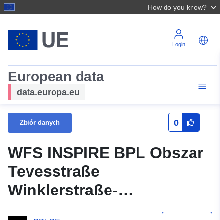
How do you know?
Login
European data
data.europa.eu
0
Zbiór danych
WFS INSPIRE BPL Obszar
Tevesstraße
Winklerstraße-
Espenstraße