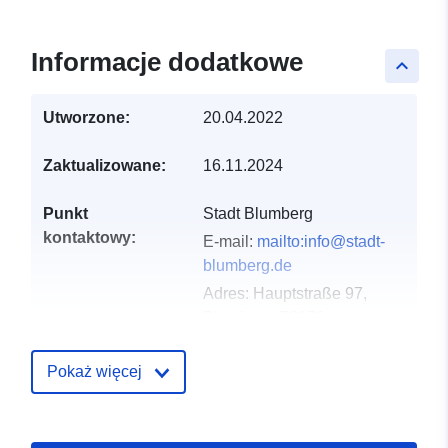
Informacje dodatkowe
keyboard_arrow_up
Utworzone:
20.04.2022
Zaktualizowane:
16.11.2024
Punkt
Stadt Blumberg
kontaktowy:
E-mail:
mailto:info@stadt-
blumberg.de
Adres:
Hauptstraße 97,
Blumberg, 78176,
Deutschland
URL:
http://www.stadt-
Pokaż więcej
blumberg.de
Zapis katalogu:
Dodany do data.europa.eu:
21