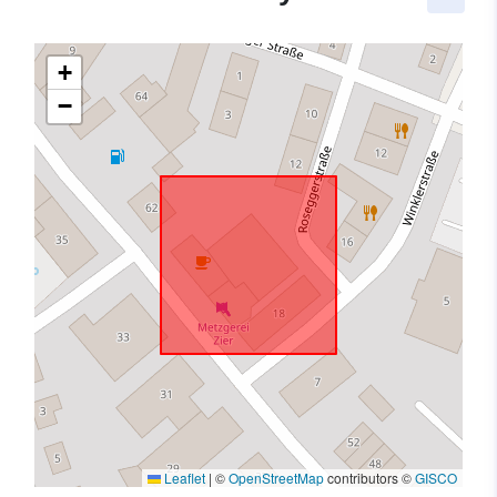
+
−
Leaflet
|
©
OpenStreetMap
contributors ©
GISCO