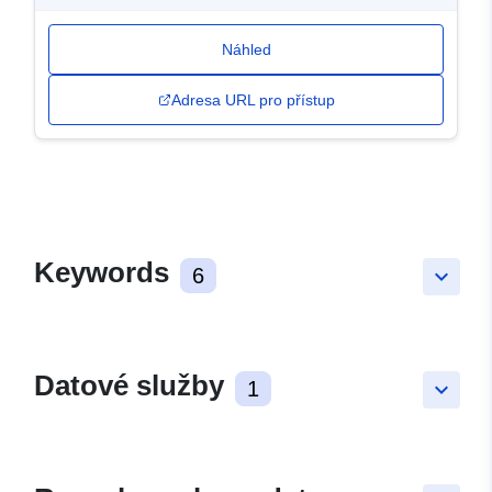
Náhled
Adresa URL pro přístup
Keywords
6
keyboard_arrow_down
Datové služby
1
keyboard_arrow_down