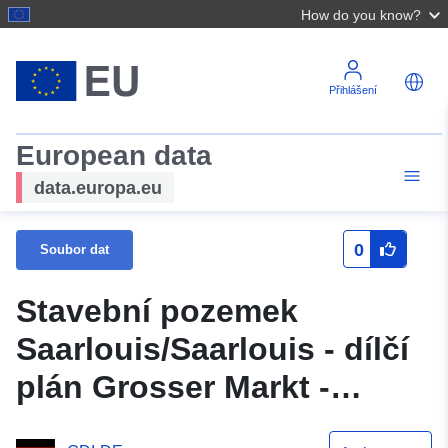
How do you know?
Přihlášení
European data
data.europa.eu
0
Soubor dat
Stavební pozemek
Saarlouis/Saarlouis - dílčí
plán Grosser Markt -
Augustinerstrasse,