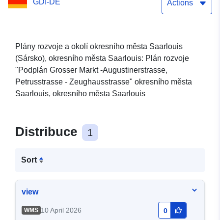
GDI-DE
Petrusstrasse -
Actions
Zeughausstrasse
Plány rozvoje a okolí okresního města Saarlouis
(Sársko), okresního města Saarlouis: Plán rozvoje
"Podplán Grosser Markt -Augustinerstrasse,
Petrusstrasse - Zeughausstrasse" okresního města
Saarlouis, okresního města Saarlouis
Distribuce
1
Sort
view
10 April 2026
WMS
0