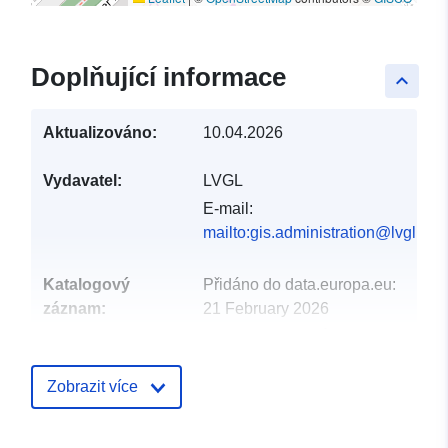
Doplňující informace
keyboard_arrow_up
Aktualizováno:
10.04.2026
Vydavatel:
LVGL
E-mail:
mailto:gis.administration@lvgl.saa
Katalogový
Přidáno do data.europa.eu:
záznam:
21 February 2026
Aktualizace údajů.europa.eu:
25 July 2026
Zobrazit více
Místní:
Souřadnice:
[ [ 6.751862,
49.316209 ], [ 6.752381,