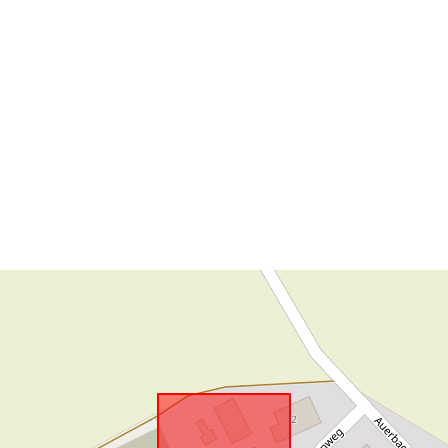
Konform mit:
uriRef: