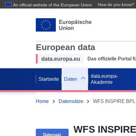
How do you know?
An official website of the European Union
European data
data.europa.eu
Das offizielle Portal
data.europa-
Startseite
Daten
Akademie
Home
Datensätze
WFS INSPIRE
Datensatz