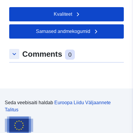
Kvaliteet
Sarnased andmekogumid
Comments
keyboard_arrow_down
0
Seda veebisaiti haldab
Euroopa Liidu Väljaannete
Talitus