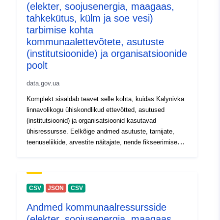
(elekter, soojusenergia, maagaas,
uriRef:
http://data.europa.eu/88u/dataset
tahkekütus, külm ja soe vesi)
ccfe-4d52-a56c-83cdf4166dd9
tarbimise kohta
kommunaalettevõtete, asutuste
Versiooni teave:
1.0
(institutsioonide) ja organisatsioonide
poolt
data.gov.ua
Komplekt sisaldab teavet selle kohta, kuidas Kalynivka
linnavolikogu ühiskondlikud ettevõtted, asutused
(institutsioonid) ja organisatsioonid kasutavad
ühisressursse. Eelkõige andmed asutuste, tarnijate,
teenuseliikide, arvestite näitajate, nende fikseerimise
kuupäevade jne kohta.
CSV
JSON
CSV
Andmed kommunaalressursside
(elekter, soojusenergia, maagaas,