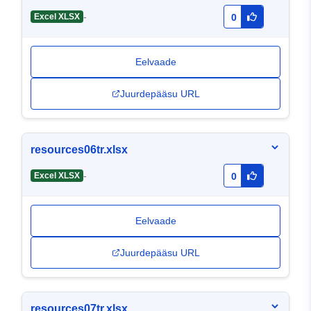
-
Excel XLSX
0
Eelvaade
Juurdepääsu URL
resources06tr.xlsx
-
Excel XLSX
0
Eelvaade
Juurdepääsu URL
resources07tr.xlsx