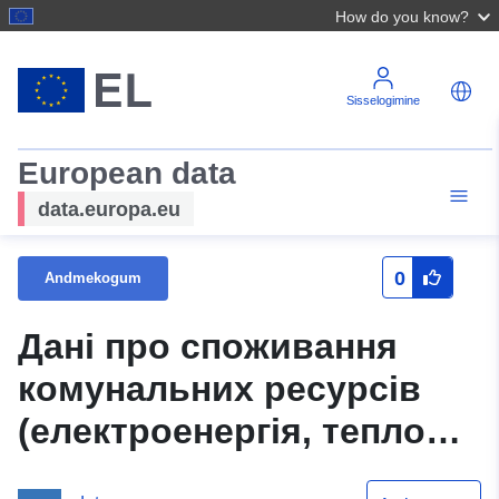
How do you know?
Sisselogimine
European data
data.europa.eu
0
Andmekogum
Дані про споживання
комунальних ресурсів
(електроенергія, теплова
енергія, природний газ,