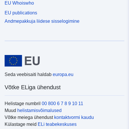
EU Whoiswho
EU publications
Andmepakkuja liidese sisselogimine
Seda veebisaiti haldab
europa.eu
Võtke ELiga ühendust
Helistage numbril
00 800 6 7 8 9 10 11
Muud
helistamisvõimalused
Võtke meiega ühendust
kontaktvormi kaudu
Külastage meid
ELi teabekeskuses