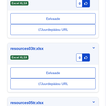
-
Excel XLSX
0
Eelvaade
Juurdepääsu URL
resources03tr.xlsx
-
Excel XLSX
0
Eelvaade
Juurdepääsu URL
resources05tr.xlsx