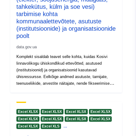
tahkekütus, külm ja soe vesi)
tarbimise kohta
kommunaalettevõtete, asutuste
(institutsioonide) ja organisatsioonide
poolt
data.gov.ua
Komplekt sisaldab teavet selle kohta, kuidas Kosivi
linnavolikogu ühiskondlikud ettevõtted, asutused
(institutsioonid) ja organisatsioonid kasutavad
ühisressursse. Eelkõige andmed asutuste, tarnijate,
teenuseliikide, arvestite näitajate, nende fikseerimise
kuupäevade jne kohta.
Excel XLSX
Excel XLSX
Excel XLSX
Excel XLSX
Excel XLSX
Excel XLSX
Excel XLSX
Excel XLSX
...
Excel XLSX
Excel XLS