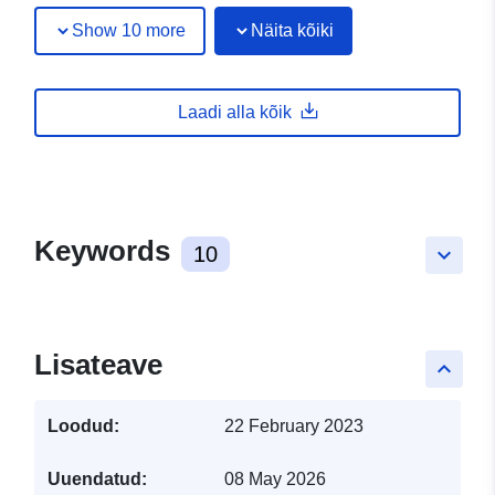
Show 10 more
Näita kõiki
Laadi alla kõik
Keywords
10
keyboard_arrow_down
Lisateave
keyboard_arrow_up
Loodud:
22 February 2023
Uuendatud:
08 May 2026