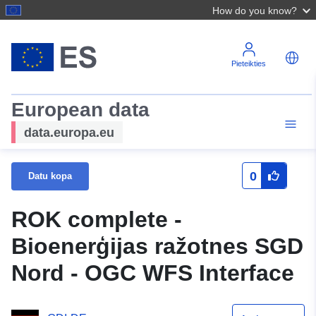
How do you know?
Pieteikties
European data
data.europa.eu
0
Datu kopa
ROK complete -
Bioenerģijas ražotnes SGD
Nord - OGC WFS Interface