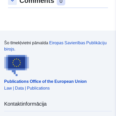
Comments
keyboard_arrow_down
0
Tips:
Polygon
uriRef:
http://data.europa.eu/88u/dataset
e5c0-c9de-dafd-d42c68492b40
Šo tīmekļvietni pārvalda
Eiropas Savienības Publikāciju
birojs.
Publications Office of the European Union
Law | Data | Publications
Kontaktinformācija