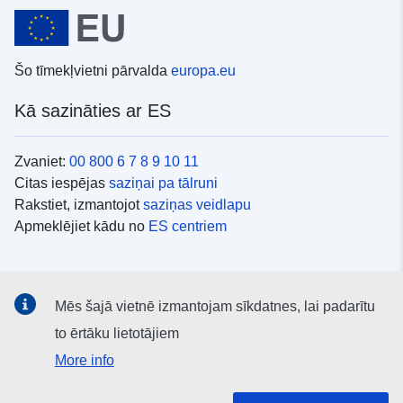
Šo tīmekļvietni pārvalda
europa.eu
Kā sazināties ar ES
Zvaniet:
00 800 6 7 8 9 10 11
Citas iespējas
saziņai pa tālruni
Rakstiet, izmantojot
saziņas veidlapu
Apmeklējiet kādu no
ES centriem
Sociālie mediji
Mēs šajā vietnē izmantojam sīkdatnes, lai padarītu
ES konti
sociālajos medijos
to ērtāku lietotājiem
More info
ES iestādes un struktūras