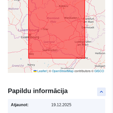
Leaflet
|
©
OpenStreetMap
contributors ©
GISCO
Papildu informācija
keyboard_arrow_up
Atjaunot:
19.12.2025