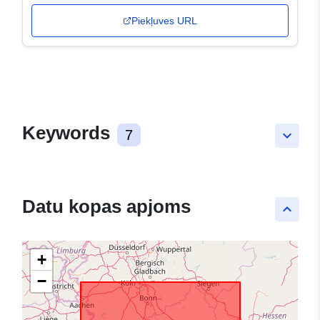
Piekļuves URL
Keywords
7
keyboard_arrow_down
Datu kopas apjoms
keyboard_arrow_up
+
−